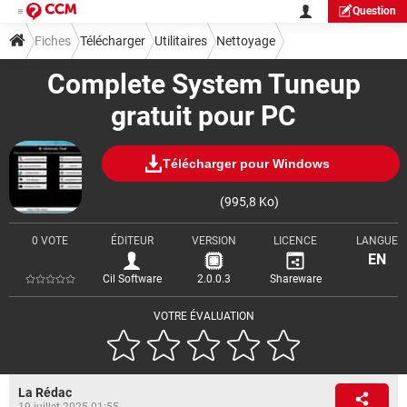
Question
Fiches
Télécharger
Utilitaires
Nettoyage
Complete System Tuneup
gratuit pour PC
Télécharger pour Windows
(995,8 Ko)
0 VOTE
ÉDITEUR
VERSION
LICENCE
LANGUE
EN
Cil Software
2.0.0.3
Shareware
VOTRE ÉVALUATION
La Rédac