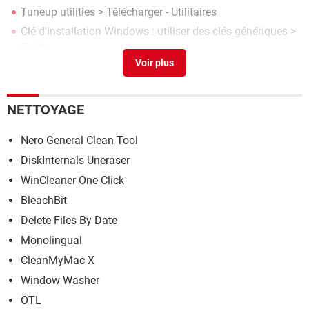
Tuneup utilities
> Télécharger - Utilitaires
Clé d'installation Windows : utiliser des clés génériques
>
Guide
CCleaner
> Télécharger - Nettoyage
TuneUp Utilities 2011
> Télécharger - Divers Utilitaires
NETTOYAGE
Nero General Clean Tool
DiskInternals Uneraser
WinCleaner One Click
BleachBit
Delete Files By Date
Monolingual
CleanMyMac X
Window Washer
OTL