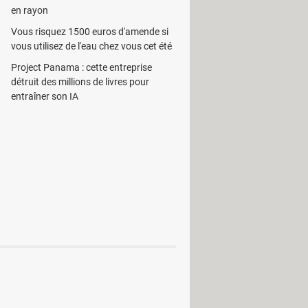
re dans peu de temps. Un procédé
en rayon
Vous risquez 1500 euros d'amende si
vous utilisez de l'eau chez vous cet été
, il est possible d'ajouter un mot de
Project Panama : cette entreprise
détruit des millions de livres pour
cun cas les utilisateurs qui
entraîner son IA
e avant l'extinction de l'ordinateur.