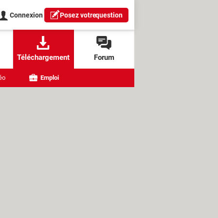
Connexion
Posez votre
question
Téléchargement
Forum
éo
Emploi