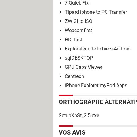
7 Quick Fix
Tipard iphone to PC Transfer
ZW GI to ISO
Webcamfirst
HD Tach
Explorateur de fichiers-Android
sqlDESKTOP
GPU Caps Viewer
Centreon
iPhone Explorer myPod Apps
ORTHOGRAPHE ALTERNATI
SetupXnSt_2.5.exe
VOS AVIS