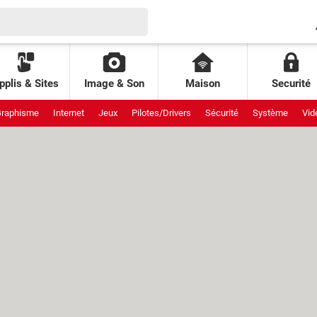
pplis & Sites
Image & Son
Maison
Securité
raphisme
Internet
Jeux
Pilotes/Drivers
Sécurité
Système
Vid