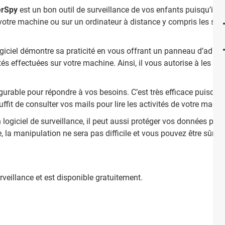
erSpy
est un bon outil de surveillance de vos enfants puisqu’il v
 votre machine ou sur un ordinateur à distance y compris les site
ogiciel démontre sa praticité en vous offrant un panneau d’admin
és effectuées sur votre machine. Ainsi, il vous autorise à les voir
gurable pour répondre à vos besoins. C’est très efficace puisqu’il
suffit de consulter vos mails pour lire les activités de votre machi
 logiciel de surveillance, il peut aussi protéger vos données par
ve, la manipulation ne sera pas difficile et vous pouvez être sûr 
urveillance et est disponible gratuitement.