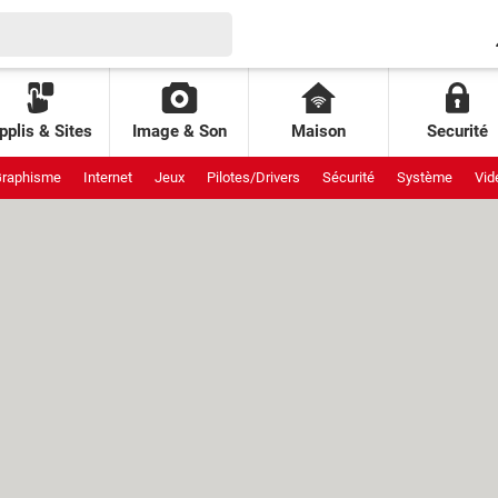
pplis & Sites
Image & Son
Maison
Securité
raphisme
Internet
Jeux
Pilotes/Drivers
Sécurité
Système
Vid