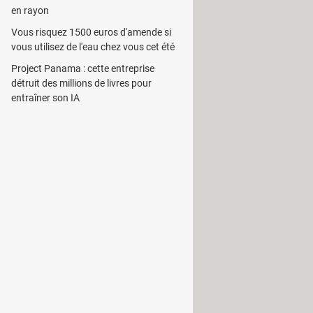
en rayon
ous donne la possibilité de connaître
s web visités, les conversations chat,
Vous risquez 1500 euros d'amende si
vous utilisez de l'eau chez vous cet été
Project Panama : cette entreprise
istration où vous pourrez voir les
détruit des millions de livres pour
 une à une et à consulter l’historique
entraîner son IA
 peut être réglé pour envoyer les
ne.
 un
mot de passe
pour en verrouiller
que vos données sont en sécurité.