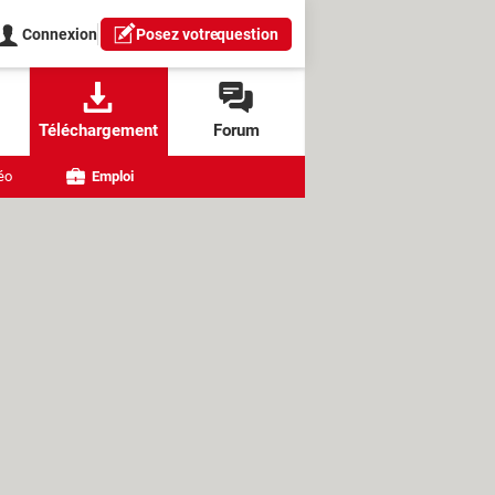
Connexion
Posez votre
question
Téléchargement
Forum
éo
Emploi