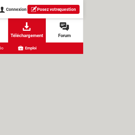
Connexion
Posez votre
question
Téléchargement
Forum
éo
Emploi