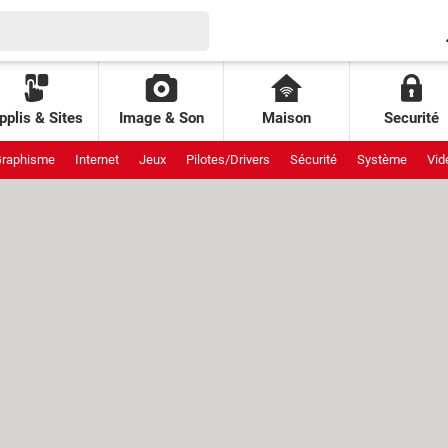
pplis & Sites
Image & Son
Maison
Securité
raphisme
Internet
Jeux
Pilotes/Drivers
Sécurité
Système
Vid