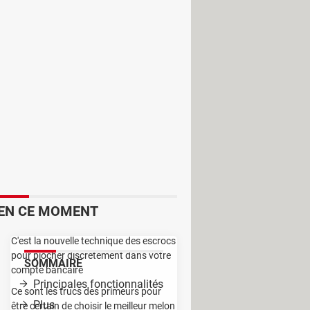
ant sur votre réseau local. Vous serez
l vous est aussi la possible d'agir à
 autres.
EN CE MOMENT
C'est la nouvelle technique des escrocs
pour piocher discrètement dans votre
SOMMAIRE
compte bancaire
Principales fonctionnalités
Ce sont les trucs des primeurs pour
Plus
être certain de choisir le meilleur melon