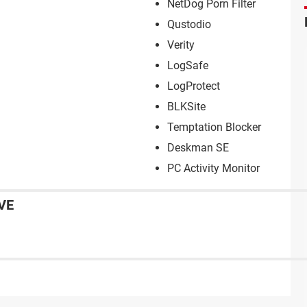
NetDog Porn Filter
Qustodio
Verity
LogSafe
LogProtect
BLKSite
Temptation Blocker
Deskman SE
PC Activity Monitor
VE