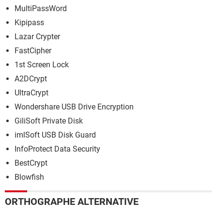
MultiPassWord
Kipipass
Lazar Crypter
FastCipher
1st Screen Lock
A2DCrypt
UltraCrypt
Wondershare USB Drive Encryption
GiliSoft Private Disk
imlSoft USB Disk Guard
InfoProtect Data Security
BestCrypt
Blowfish
ORTHOGRAPHE ALTERNATIVE