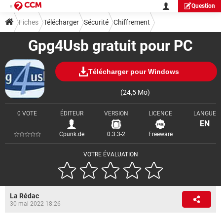
Question
Fiches
Télécharger
Sécurité
Chiffrement
Gpg4Usb gratuit pour PC
Télécharger pour Windows
(24,5 Mo)
0 VOTE
ÉDITEUR
VERSION
LICENCE
LANGUE
EN
Cpunk.de
0.3.3-2
Freeware
VOTRE ÉVALUATION
La Rédac
30 mai 2022 18:26