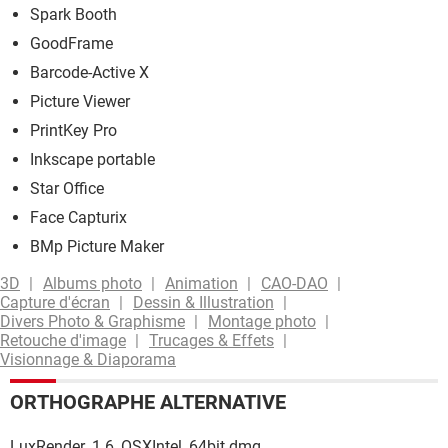
Spark Booth
GoodFrame
Barcode-Active X
Picture Viewer
PrintKey Pro
Inkscape portable
Star Office
Face Capturix
BMp Picture Maker
3D
Albums photo
Animation
CAO-DAO
Capture d'écran
Dessin & Illustration
Divers Photo & Graphisme
Montage photo
Retouche d'image
Trucages & Effets
Visionnage & Diaporama
ORTHOGRAPHE ALTERNATIVE
LuxRender_1.6_OSXIntel_64bit.dmg