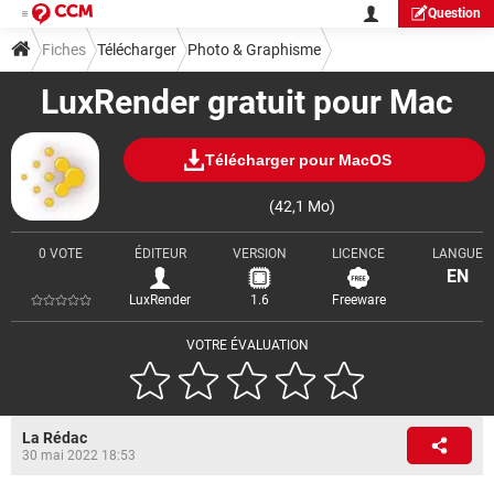
Question
Fiches
Télécharger
Photo & Graphisme
LuxRender gratuit pour Mac
Télécharger pour MacOS
(42,1 Mo)
0 VOTE
ÉDITEUR
VERSION
LICENCE
LANGUE
EN
LuxRender
1.6
Freeware
VOTRE ÉVALUATION
La Rédac
30 mai 2022 18:53