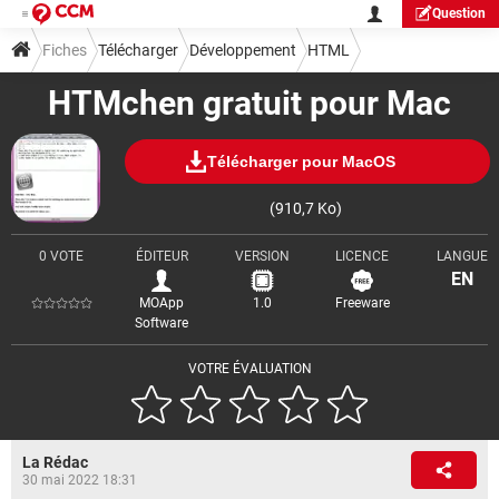
Question
Fiches
Télécharger
Développement
HTML
HTMchen gratuit pour Mac
Télécharger pour MacOS
(910,7 Ko)
0 VOTE
ÉDITEUR
VERSION
LICENCE
LANGUE
EN
MOApp
1.0
Freeware
Software
VOTRE ÉVALUATION
La Rédac
30 mai 2022 18:31