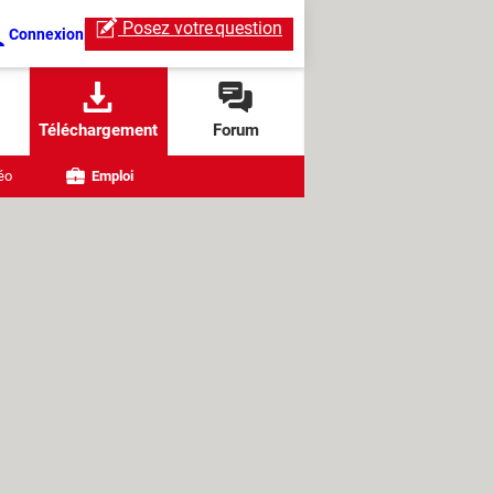
Posez votre
question
Connexion
Téléchargement
Forum
éo
Emploi