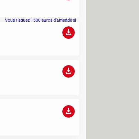
être certain de choisir le meilleur melon
en rayon
Vous risquez 1500 euros d'amende si
vous utilisez de l'eau chez vous cet été
Project Panama : cette entreprise
détruit des millions de livres pour
entraîner son IA