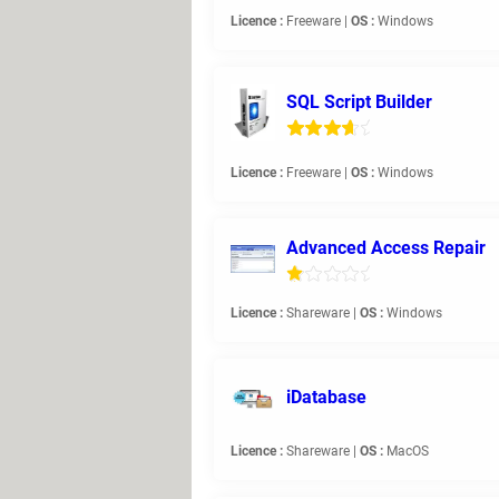
Licence :
Freeware |
OS :
Windows
SQL Script Builder
Licence :
Freeware |
OS :
Windows
Advanced Access Repair
Licence :
Shareware |
OS :
Windows
iDatabase
Licence :
Shareware |
OS :
MacOS