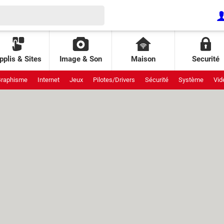
pplis & Sites
Image & Son
Maison
Securité
raphisme
Internet
Jeux
Pilotes/Drivers
Sécurité
Système
Vid