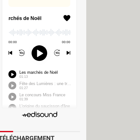
imple, le programme tente d'accéder à
omportement peut survenir à cause
ramme. Or, un acteur malveillant est
ce fait, lorsqu'un processus
ns. Il peut alors prendre le contrôle
nt. Bref, c'est la catastrophe.
mier patch de sécurité en août
mettait à nouveau à la faille d'être
ilisateurs doivent donc
ionner "Rechercher des mises à jour".
TÉLÉCHARGEMENT