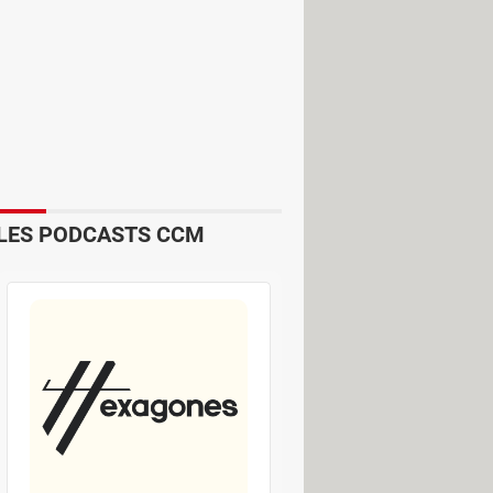
rabilité, que l'on appelle dans le
trôle à distance des
 Pour y parvenir, les cybercriminels
s d'organismes importants, comme la
LES PODCASTS CCM