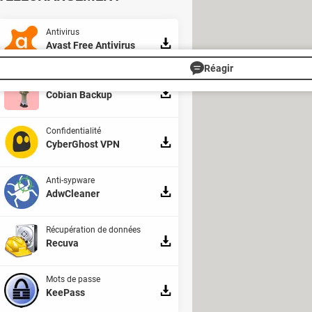
ns qu'Adobe Reader n'est pas le seul
 documents
.
Antivirus
Avast Free Antivirus
Réagir
Sauvegarde
Cobian Backup
Confidentialité
CyberGhost VPN
Anti-sypware
AdwCleaner
Récupération de données
Recuva
Mots de passe
KeePass