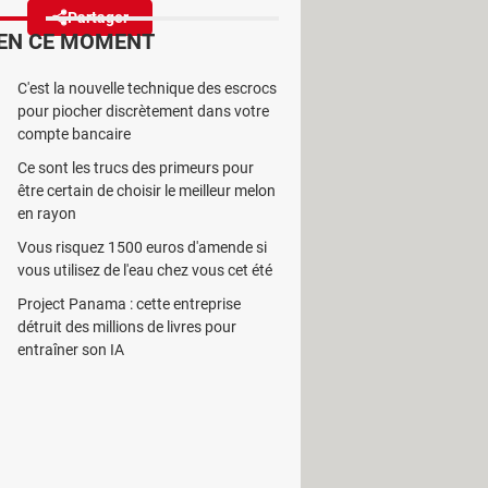
Partager
Réagir
EN CE MOMENT
C'est la nouvelle technique des escrocs
t à des hackers d'exécuter du
pour piocher discrètement dans votre
e à jour !
compte bancaire
Ce sont les trucs des primeurs pour
être certain de choisir le meilleur melon
en rayon
Vous risquez 1500 euros d'amende si
ments au format PDF, est
vous utilisez de l'eau chez vous cet été
étant donné qu'Adobe est à l'origine
Project Panama : cette entreprise
 pour les cybercriminels, qui rêvent
détruit des millions de livres pour
rs EXPMON a découvert cet été une
entraîner son IA
 entier. Cette faille permet tout
es catastrophiques pour des