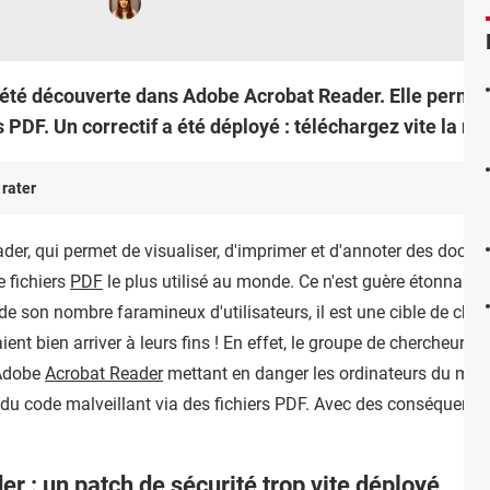
 a été découverte dans Adobe Acrobat Reader. Elle perme
 PDF. Un correctif a été déployé : téléchargez vite la mis
 rater
er, qui permet de visualiser, d'imprimer et d'annoter des docu
e fichiers
PDF
le plus utilisé au monde. Ce n'est guère étonnant 
e son nombre faramineux d'utilisateurs, il est une cible de choix
raient bien arriver à leurs fins ! En effet, le groupe de chercheu
 Adobe
Acrobat Reader
mettant en danger les ordinateurs du monde
 du code malveillant via des fichiers PDF. Avec des conséquenc
r : un patch de sécurité trop vite déployé