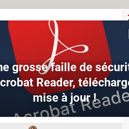
une grosse faille de sécur
robat Reader, télécharge
mise à jour !