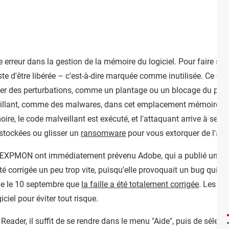
une erreur dans la gestion de la mémoire du logiciel. Pour faire s
te d'être libérée – c'est-à-dire marquée comme inutilisée. Ce c
îner des perturbations, comme un plantage ou un blocage du prog
illant, comme des malwares, dans cet emplacement mémoire. De 
re, le code malveillant est exécuté, et l'attaquant arrive à ses fi
stockées ou glisser un
ransomware
pour vous extorquer de l'arge
 EXPMON ont immédiatement prévenu Adobe, qui a publié un pre
é corrigée un peu trop vite, puisqu'elle provoquait un bug qui per
que le 10 septembre que
la faille a été totalement corrigée
. Les ut
ciel pour éviter tout risque.
eader, il suffit de se rendre dans le menu "Aide", puis de sélect