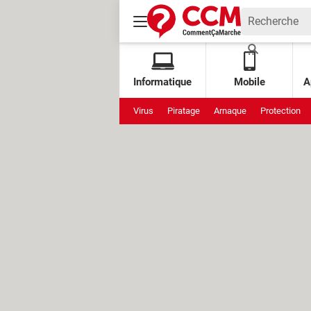
Informatique
Mobile
A
Virus
Piratage
Arnaque
Protection