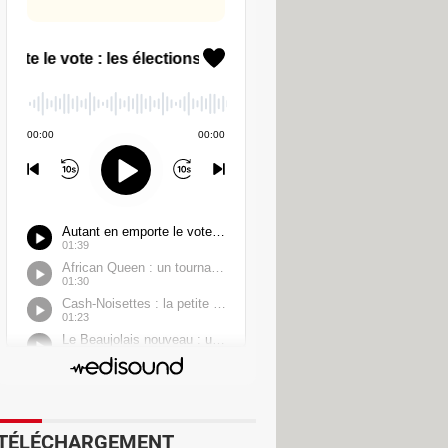
entifiants compromis récupérés sur un
 à se déplacer pour accéder aux
s sensibles. La technique de
ie que chaque appareil sur lequel un
siste même après la résolution de
accéder à d'autres systèmes ou être
fication à double facteur (2FA), qui
TÉLÉCHARGEMENT