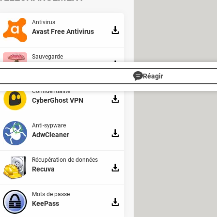
aire de mots de passe peut
as victime d'un bug. Récemment, des
Antivirus
Avast Free Antivirus
s le navigateur de Google à cause
Sauvegarde
Cobian Backup
Réagir
Confidentialité
CyberGhost VPN
Anti-sypware
AdwCleaner
Récupération de données
Recuva
Mots de passe
KeePass