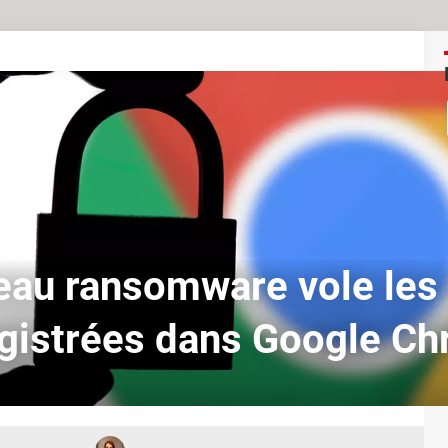
eau ransomware vole les
gistrées dans Google C