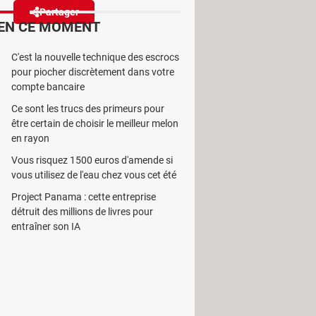
Partager
Réagir
EN CE MOMENT
C'est la nouvelle technique des escrocs
trées dans Google Chrome, y
pour piocher discrètement dans votre
ppareils d'un même réseau.
compte bancaire
Ce sont les trucs des primeurs pour
être certain de choisir le meilleur melon
en rayon
Vous risquez 1500 euros d'amende si
oblèmes de tous les logiciels, et
vous utilisez de l'eau chez vous cet été
éveloppeurs. Et comme c'est le
Project Panama : cette entreprise
edoublent d'ingéniosité pour infecter
détruit des millions de livres pour
e : le ransomware (ou
entraîner son IA
nt d'un voleur personnalisé. Cette
ler les données des victimes, mais
terminaux, ce qui n'a jamais été