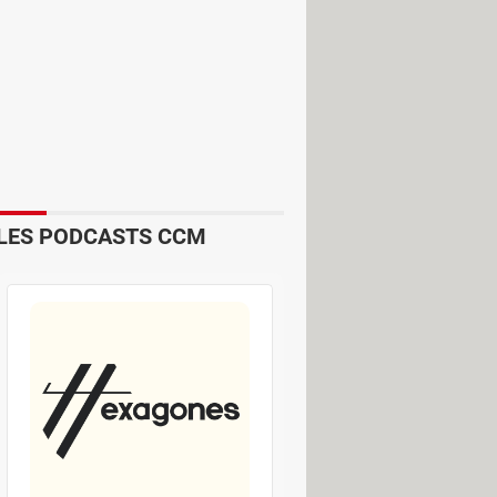
gent aux victimes. Une fois installé
ntenu de l'appareil, notamment des
photos, vidéos, messages, etc.). Tous
ge, la victime est sommée de payer une
oi ses fichiers seront définitivement
ées et de reprendre le contrôle… à
LES PODCASTS CCM