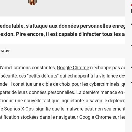
edoutable, s'attaque aux données personnelles enregis
exion. Pire encore, il est capable d'infecter tous les a
 rater
t d'améliorations constantes,
Google Chrome
n'échappe pas aux pr
curité, ces "petits défauts" qui échappent à la vigilance des d
de, il constitue une cible de choix pour les cybercriminels, qui r
mparer de leurs données personnelles. La dernière menace en dat
ntroduit une nouvelle tactique inquiétante, à savoir le déploieme
de
Sophos X-Ops
, signifie que le malware peut non seulement vo
entification stockées dans le navigateur Google Chrome sur leurs 