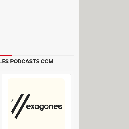
t d'exporter et d'importer ses
r qui devrait rendre les clés
, les passkeys pourront bientôt être
LES PODCASTS CCM
omme système d'authentification
e connexion, le smartphone crée deux
ockée dans le téléphone et permettra
tification du smartphone – code PIN,