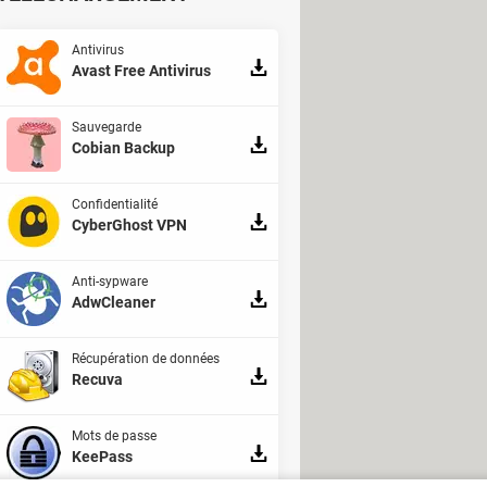
 site via un autre appareil – comme
Antivirus
e.
Avast Free Antivirus
Sauvegarde
Cobian Backup
jà commencé à prendre en charge les
 d'accès, celle-ci est souvent
Confidentialité
ou si l'on jongle entre plusieurs
CyberGhost VPN
Anti-sypware
K Telecom se sont associés pour
AdwCleaner
iter ses passkeys du gestionnaire de
orme, qui devrait permettre aux
Récupération de données
Recuva
ujourd'hui sécurisés à l'aide de clés
t faire grimper ce chiffre très
Mots de passe
KeePass