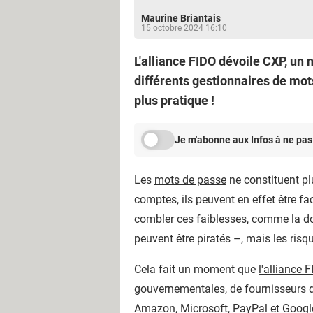
Maurine Briantais
15 octobre 2024 16:10
L'alliance FIDO dévoile CXP, un
différents gestionnaires de mots
plus pratique !
Je m'abonne aux Infos à ne pas
Les
mots de passe
ne constituent plu
comptes, ils peuvent en effet être f
combler ces faiblesses, comme la do
peuvent être piratés –, mais les risq
Cela fait un moment que
l'alliance 
gouvernementales, de fournisseurs de
Amazon, Microsoft, PayPal et Google –