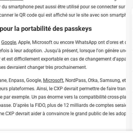
y du smartphone peut aussi être utilisé pour se connecter sur un
 scanner le QR code qui est affiché sur le site avec son smartphon
pour la portabilité des passkeys
e
Google
, Apple, Microsoft ou encore WhatsApp ont d'ores et dé
ois à leur adoption. Jusqu'à présent, lorsque l'on génère une clé
r et est difficilement exportable en cas de changement d'appareil 
ses devraient changer très prochainement.
lane, Enpass, Google,
Microsoft
, NordPass, Otka, Samsung, et S
 leurs plateformes. Ainsi, le CXP devrait permettre de faire trans
e par exemple. Un pas énorme vers la compatibilité cross-platef
sse. D'après la FIDO, plus de 12 milliards de comptes seraient a
rme CXP devrait aider à convaincre le grand public de les adopter e