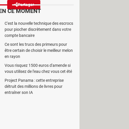
Partager
Réagir
EN CE MOMENT
C'est la nouvelle technique des escrocs
exporter les passkeys entre
pour piocher discrètement dans votre
és physiques, tout en étant bien
compte bancaire
Ce sont les trucs des primeurs pour
être certain de choisir le meilleur melon
en rayon
Vous risquez 1500 euros d'amende si
vous utilisez de l'eau chez vous cet été
es, réutilisés sur plusieurs sites et
Project Panama : cette entreprise
 bien été mises en place pour
détruit des millions de livres pour
aires de mots de passe – qui
entraîner son IA
s en plus preuve d'imagination.
es technologiques, d'agences
 et d'autres industries, dont
Apple
,
 mot de passe : les passkeys ! Et les