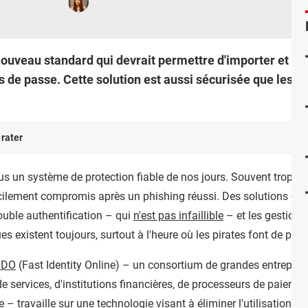
 nouveau standard qui devrait permettre d'importer et d'
 de passe. Cette solution est aussi sécurisée que les cl
 rater
s un système de protection fiable de nos jours. Souvent trop faibl
acilement compromis après un phishing réussi. Des solutions ont
uble authentification – qui
n'est pas infaillible
– et les gestionn
ues existent toujours, surtout à l'heure où les pirates font de plu
FIDO
(Fast Identity Online) – un consortium de grandes entrepris
 services, d'institutions financières, de processeurs de paiement
 travaille sur une technologie visant à éliminer l'utilisation du