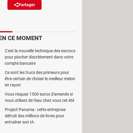
Partager
Réagir
nce dès 2025. Mais
iculière.
EN CE MOMENT
C'est la nouvelle technique des escrocs
pour piocher discrètement dans votre
compte bancaire
 cabines classiques sanctionnant les
Ce sont les trucs des primeurs pour
rition sur les routes de France.
être certain de choisir le meilleur melon
re de sécurité. D'autres encore sont
en rayon
eauté se profile à l'horizon, avec
Vous risquez 1500 euros d'amende si
vous utilisez de l'eau chez vous cet été
Project Panama : cette entreprise
ème est en phase d'homologation :
détruit des millions de livres pour
entraîner son IA
 ou au comportement des conducteurs,
a forme, il peut mesurer