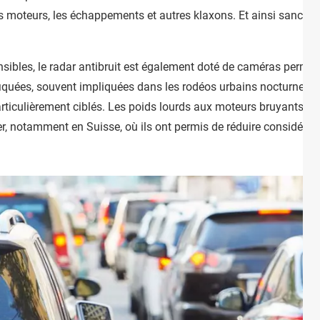
s moteurs, les échappements et autres klaxons. Et ainsi sanction
sibles, le radar antibruit est également doté de caméras permetta
iquées, souvent impliquées dans les rodéos urbains nocturnes, ai
iculièrement ciblés. Les poids lourds aux moteurs bruyants ne s
nger, notamment en Suisse, où ils ont permis de réduire considér