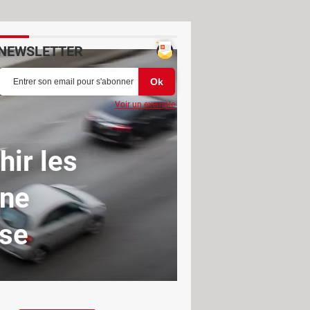
NEWSLETTER
Voir un exemple
ir les
 ne
sse