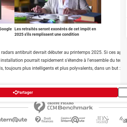
 Google
Les retraités seront exonérés de cet impôt en
2025 s'ils remplissent une condition
radars antibruit devrait débuter au printemps 2025. Si ces appar
installation pourrait rapidement s'étendre à l'ensemble du territoi
s, toujours plus intelligents et plus polyvalents, dans un but : re
Partager
Publicité
Contact
Recrutement
Données personnelles
Paramétrer les cookie
Groupe Figaro
©2025 CCM Benchmark