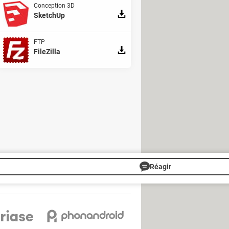
Conception 3D
SketchUp
FTP
FileZilla
eils parviennent à réduire
re français. Ils viendront ainsi
ndre nos routes plus sûres et plus
Réagir
s
Gérer Utiq
Charte
RSS
Mentions légales