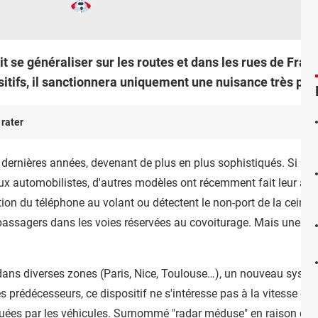
t se généraliser sur les routes et dans les rues de Fra
itifs, il sanctionnera uniquement une nuisance très part
 rater
dernières années, devenant de plus en plus sophistiqués. Si les
aux automobilistes, d'autres modèles ont récemment fait leur appa
sation du téléphone au volant ou détectent le non-port de la ceintu
assagers dans les voies réservées au covoiturage. Mais une nouv
s dans diverses zones (Paris, Nice, Toulouse…), un nouveau syst
ses prédécesseurs, ce dispositif ne s'intéresse pas à la vitesse
ées par les véhicules. Surnommé "radar méduse" en raison de s