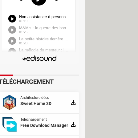
yon de 15 mètres autour de la
 la santé par l'Organisation mondiale
 à l'environnement en Europe, juste
e amende de 135 euros. Les
ivement leur klaxon pourraient être
ils visent à améliorer la qualité de
TÉLÉCHARGEMENT
dant, leur généralisation pourrait
sures comme excessives.
Architecture-déco
Sweet Home 3D
Téléchargement
Free Download Manager