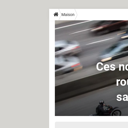
Maison
Ces no
ro
sa