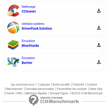
Nettoyage
CCleaner
Utilitaire système
DriverPack Solution
Émulation
BlueStacks
Émulation
Barrier
Qui sommes-nous ?
L'équipe
Notre société
Publicité
Contact
Recrutement
Données personnelles
Paramétrer les cookies
Gérer Utiq
Charte
RSS
Mentions légales
Groupe Figaro
©2025 CCM Benchmark