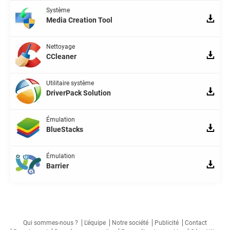
Système
Media Creation Tool
Nettoyage
CCleaner
Utilitaire système
DriverPack Solution
Émulation
BlueStacks
Émulation
Barrier
Qui sommes-nous ?
L'équipe
Notre société
Publicité
Contact