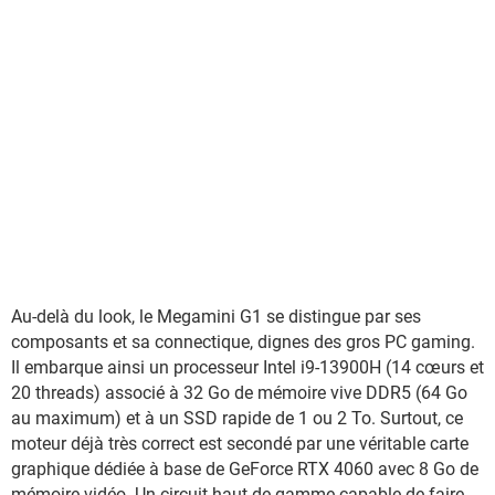
Au-delà du look, le Megamini G1 se distingue par ses
composants et sa connectique, dignes des gros PC gaming.
Il embarque ainsi un processeur Intel i9-13900H (14 cœurs et
20 threads) associé à 32 Go de mémoire vive DDR5 (64 Go
au maximum) et à un SSD rapide de 1 ou 2 To. Surtout, ce
moteur déjà très correct est secondé par une véritable carte
graphique dédiée à base de GeForce RTX 4060 avec 8 Go de
mémoire vidéo. Un circuit haut de gamme capable de faire