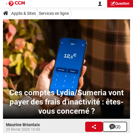
Question
Applis & Sites
Services en ligne
Ces comptes Lydia/Sumeria vont
payer des frais d'inactivité : êtes-
vous concerné ?
Maurine Briantais
(2)
25 février 2026 15:40