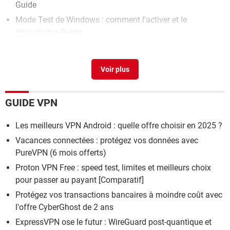
Guide
Mode Test de Windows : comment l'activer et le
désactiver
> Guide
CrystalDiskInfo
> Télécharger - Informations & Diagnostic
Compatibilité Windows 11 : tester si votre PC est
compatible
> Guide
GUIDE VPN
Les meilleurs VPN Android : quelle offre choisir en 2025 ?
Vacances connectées : protégez vos données avec
PureVPN (6 mois offerts)
Proton VPN Free : speed test, limites et meilleurs choix
pour passer au payant [Comparatif]
Protégez vos transactions bancaires à moindre coût avec
l'offre CyberGhost de 2 ans
ExpressVPN ose le futur : WireGuard post-quantique et