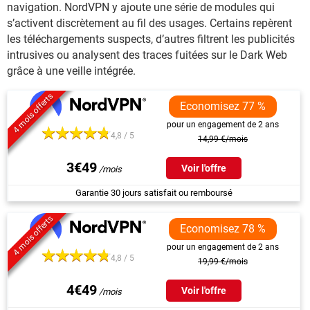
navigation. NordVPN y ajoute une série de modules qui
s’activent discrètement au fil des usages. Certains repèrent
les téléchargements suspects, d’autres filtrent les publicités
intrusives ou analysent des traces fuitées sur le Dark Web
grâce à une veille intégrée.
4 mois offerts
Economisez 77 %
pour un engagement de 2 ans
4,8 / 5
14,99 €/mois
3€49
Voir l'offre
Garantie 30 jours satisfait ou remboursé
4 mois offerts
Economisez 78 %
pour un engagement de 2 ans
4,8 / 5
19,99 €/mois
4€49
Voir l'offre