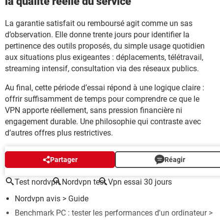
la qualité réelle du service
La garantie satisfait ou remboursé agit comme un sas
d’observation. Elle donne trente jours pour identifier la
pertinence des outils proposés, du simple usage quotidien
aux situations plus exigeantes : déplacements, télétravail,
streaming intensif, consultation via des réseaux publics.
Au final, cette période d’essai répond à une logique claire :
offrir suffisamment de temps pour comprendre ce que le
VPN apporte réellement, sans pression financière ni
engagement durable. Une philosophie qui contraste avec
d’autres offres plus restrictives.
AUTOUR DU MÊME SUJET
Partager
Réagir
Test nordvpn
Nordvpn test
Vpn essai 30 jours
Nordvpn avis
> Guide
Benchmark PC : tester les performances d'un ordinateur
>