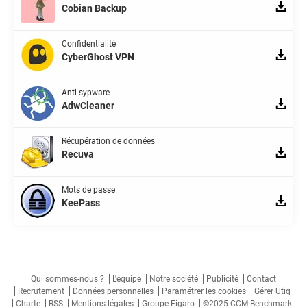
Cobian Backup
Confidentialité
CyberGhost VPN
Anti-sypware
AdwCleaner
Récupération de données
Recuva
Mots de passe
KeePass
Qui sommes-nous ?
L'équipe
Notre société
Publicité
Contact
Recrutement
Données personnelles
Paramétrer les cookies
Gérer Utiq
Charte
RSS
Mentions légales
Groupe Figaro
©2025 CCM Benchmark