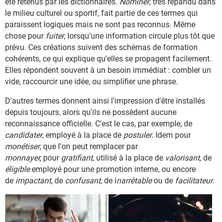
été retenus par les dictionnaires.
Nominer
, très répandu dans
le milieu culturel ou sportif, fait partie de ces termes qui
paraissent logiques mais ne sont pas reconnus. Même
chose pour
fuiter
, lorsqu'une information circule plus tôt que
prévu. Ces créations suivent des schémas de formation
cohérents, ce qui explique qu'elles se propagent facilement.
Elles répondent souvent à un besoin immédiat : combler un
vide, raccourcir une idée, ou simplifier une phrase.
D'autres termes donnent ainsi l'impression d'être installés
depuis toujours, alors qu'ils ne possèdent aucune
reconnaissance officielle. C'est le cas, par exemple, de
candidater
, employé à la place de
postuler
. Idem pour
monétiser
, que l'on peut remplacer par
monnayer,
pour
gratifiant
, utilisé à la place de
valorisant,
de
éligible
employé pour une promotion interne, ou encore
de
impactant,
de
confusant
, de i
narrêtable
ou de
facilitateur
.