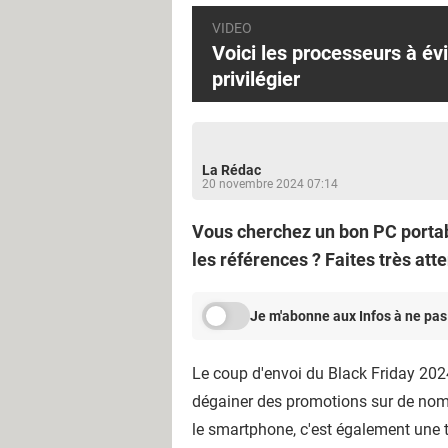
l
VIDEO
e
Voici les processeurs à év
e
privilégier
n
2
0
2
La Rédac
20 novembre 2024 07:14
4
Vous cherchez un bon PC portabl
-
les références ? Faites très att
e
t
c
Je m'abonne aux Infos à ne pas
e
u
Le coup d'envoi du Black Friday 202
x
dégainer des promotions sur de nomb
à
le smartphone, c'est également une t