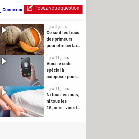
Posez votre
question
Connexion
Il y a 5 jours
Ce sont les trucs
des primeurs
pour être certain
de choisir le
Il y a 11 jours
meilleur melon
Voici le code
en rayon
spécial à
composer pour
cacher votre
Il y a 11 jours
numéro quand
Ni tous les mois,
vous téléphonez
ni tous les
15 jours : voici la
bonne fréquence
pour changer vos
draps