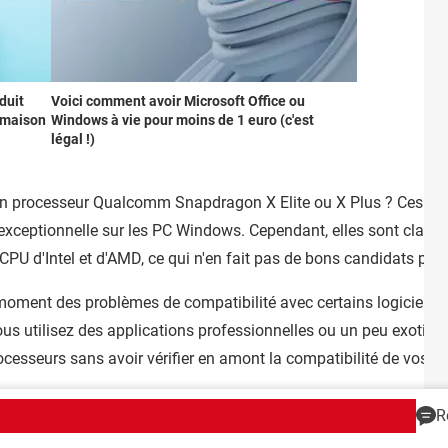
duit
Voici comment avoir Microsoft Office ou
a maison
Windows à vie pour moins de 1 euro (c'est
légal !)
 d'un processeur Qualcomm Snapdragon X Elite ou X Plus ? Ces p
xceptionnelle sur les PC Windows. Cependant, elles sont clairem
PU d'Intel et d'AMD, ce qui n'en fait pas de bons candidats pour
 moment des problèmes de compatibilité avec certains logiciels
us utilisez des applications professionnelles ou un peu exotiq
rocesseurs sans avoir vérifier en amont la compatibilité de vos 
R
Publicité
Contact
Recrutement
Données personnelles
Paramétrer les cookie
Groupe Figaro
©2025 CCM Benchmark