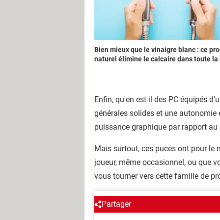
Bien mieux que le vinaigre blanc : ce pro
naturel élimine le calcaire dans toute l
Enfin, qu'en est-il des PC équipés
générales solides et une autonomie e
puissance graphique par rapport au C
Mais surtout, ces puces ont pour le
joueur, même occasionnel, ou que vo
vous tourner vers cette famille de p
Partager
Qui sommes-nous ?
L'équipe
Notre société