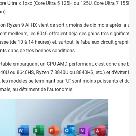
ore Ultra x 1xxx (Core Ultra 5 125H ou 125U, Core Ultra 7 155H ou
au)
n Ryzen 9 AI HX vient de sortir, moins de dix mois après la sorti
nt meilleurs, les 8040 offraient déjà des gains très significatif
sse (de 10 à 14 heures) et, surtout, le fabuleux circuit graphi
ants dans de très bonnes conditions.
portable embarquant un CPU AMD performant, c'est donc une bonn
0U ou 8640HS, Ryzen 7 8840U ou 8840HS, etc.) et d'éviter les 
 les modèles se terminant par "U" sont moins puissants et donc 
male, au détriment de l'autonomie.