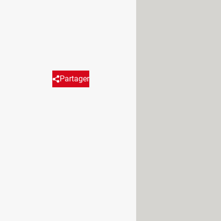
Partager
Réagir
caractéristiques techniques et
ocesseur.
s ont d'ores et déjà commencé à
duit vedette sera sans aucun doute
e à l'approche des fêtes de fin