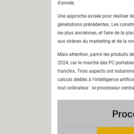
p
d'année.
r
i
Une approche avisée pour réaliser de
v
générations précédentes. Les constru
i
les plus anciennes, et faire de la pla
l
aux sirènes du marketing et de la n
é
g
Mais attention, parmi les produits de
i
2024, car le marché des PC portable
e
franchis. Trois aspects ont notammen
r
calculs dédiés à l'intelligence artif
"
tout ordinateur : le processeur cent