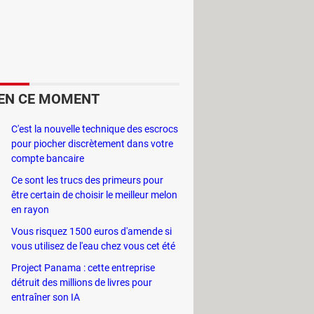
e tourner vers les produits des
r vider leurs stocks des références
ès bon prix, pour peu qu'on résiste
EN CE MOMENT
articulièrement vrai en cette fin
C'est la nouvelle technique des escrocs
pour piocher discrètement dans votre
t des seuils importants ont été
compte bancaire
uits graphiques intégrés et les
Ce sont les trucs des primeurs pour
 progrès d'un composant essentiel de
être certain de choisir le meilleur melon
en rayon
Vous risquez 1500 euros d'amende si
vous utilisez de l'eau chez vous cet été
Project Panama : cette entreprise
détruit des millions de livres pour
entraîner son IA