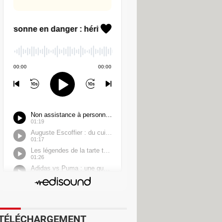
s
une fois achetées, elles
tent à envoyer de faux messages
r mettre au point des usurpations
ernant les véhicules (numéros de
organiser des vols de véhicules ou des
 immédiatement pour mettre fin à cet
ntreprise a notifié la
Commission
TÉLÉCHARGEMENT