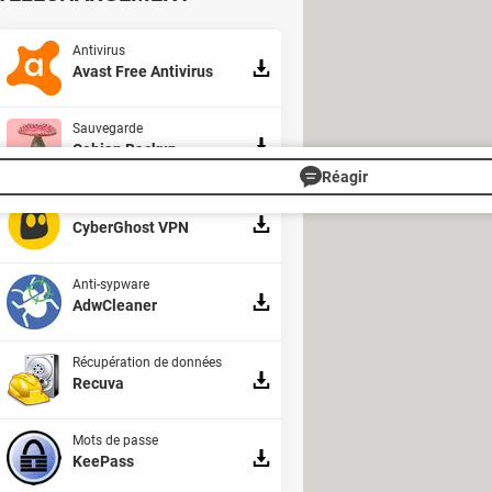
der les codes personnels ou
leur situation avec
17Cyber
, un
Antivirus
Avast Free Antivirus
utosur.com, pour les clients qui
Sauvegarde
Cobian Backup
Réagir
Confidentialité
CyberGhost VPN
Anti-sypware
AdwCleaner
Récupération de données
Recuva
Mots de passe
KeePass