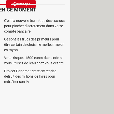
Partager
Réagir
EN CE MOMENT
C'est la nouvelle technique des escrocs
une cyberattaque. Résultat : les
pour piocher discrètement dans votre
rès sensibles sur les véhicules.
compte bancaire
Ce sont les trucs des primeurs pour
être certain de choisir le meilleur melon
en rayon
Vous risquez 1500 euros d'amende si
çaises semble n'en plus finir, et il
vous utilisez de l'eau chez vous cet été
t,
la Banque Populaire, la Caisse
Project Panama : cette entreprise
ée dans le contrôle technique
détruit des millions de livres pour
personnelles de plus de 10 millions
entraîner son IA
elles associées à votre compte :
. Les données bancaires ne sont
ataz
affirme que des mots de passe