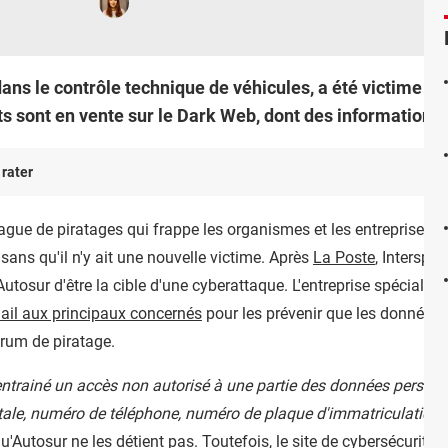
dans le contrôle technique de véhicules, a été victime d'
s sont en vente sur le Dark Web, dont des informations t
 rater
gue de piratages qui frappe les organismes et les entreprises fran
ans qu'il n'y ait une nouvelle victime. Après
La Poste
, Interspor
d'Autosur d'être la cible d'une cyberattaque. L'entreprise spécialis
ail aux principaux concernés
pour les prévenir que les données 
orum de piratage.
entrainé un accès non autorisé à une partie des données personn
tale, numéro de téléphone, numéro de plaque d'immatriculation
"
Autosur ne les détient pas. Toutefois, le site de
cybersécurité
Z