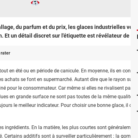
llage, du parfum et du prix, les glaces industrielles v
 Et un détail discret sur l'étiquette est révélateur de leu
 rater
tout en été ou en période de canicule. En moyenne, ils en consom
s achats se font en supermarché. Autant dire que le rayon surgelé
 miné pour le consommateur. Car même si elles ne rivalisent pas a
dues en grande surface ne sont pas toutes de la même qualité. Et 
jours le meilleur indicateur. Pour choisir une bonne glace, il c
 des ingrédients. En la matière, les plus courtes sont généralement l
é. Certains additifs sont à surveiller particulièrement : la gomme