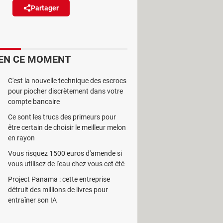
Partager
Réagir
endues en supermarché se
r qualité réelle.
EN CE MOMENT
C'est la nouvelle technique des escrocs
pour piocher discrètement dans votre
compte bancaire
ment entre 6 et 7 litres de glaces
Ce sont les trucs des primeurs pour
 est un terrain de jeu très lucratif
être certain de choisir le meilleur melon
en rayon
vec les préparations des véritables
Vous risquez 1500 euros d'amende si
le prix, le packaging ou la
vous utilisez de l'eau chez vous cet été
onvient de bien examiner les mentions
Project Panama : cette entreprise
détruit des millions de livres pour
entraîner son IA
es meilleures : plus la liste est
 xanthane (E415), la farine de