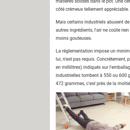
matières solides dans le pot. Une ce
côté crémeux tellement appréciable.
Mais certains industriels abusent de
autres ingrédients, l'air ne coûte ri
moins gouteuses.
La réglementation impose un minimum 
lui, n'est pas requis. Concrètement, p
en millilitres) indiqués sur l'emball
industrielles tombent à 550 ou 600 g
472 grammes, c'est près de la moitié d