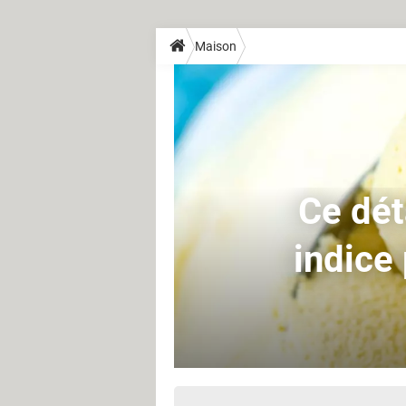
Maison
Ce déta
indice