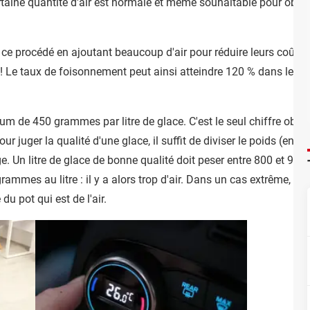
rtaine quantité d'air est normale et même souhaitable pour obten
 ce procédé en ajoutant beaucoup d'air pour réduire leurs coûts.
en ! Le taux de foisonnement peut ainsi atteindre 120 % dans les g
de 450 grammes par litre de glace. C'est le seul chiffre obliga
our juger la qualité d'une glace, il suffit de diviser le poids (en 
age. Un litre de glace de bonne qualité doit peser entre 800 et 9
rammes au litre : il y a alors trop d'air. Dans un cas extrême, 9
u pot qui est de l'air.