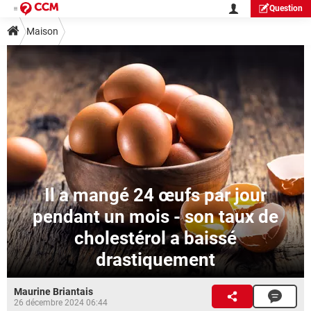
Question
Maison
Il a mangé 24 œufs par jour
pendant un mois - son taux de
cholestérol a baissé
drastiquement
Maurine Briantais
26 décembre 2024 06:44