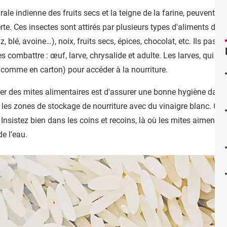
le indienne des fruits secs et la teigne de la farine, peuvent ar
rte. Ces insectes sont attirés par plusieurs types d'aliments do
z, blé, avoine…), noix, fruits secs, épices, chocolat, etc. Ils passe
 combattre : œuf, larve, chrysalide et adulte. Les larves, qui ca
 comme en carton) pour accéder à la nourriture.
er des mites alimentaires est d'assurer une bonne hygiène dans 
 les zones de stockage de nourriture avec du vinaigre blanc. Ce 
. Insistez bien dans les coins et recoins, là où les mites aimen
de l'eau.