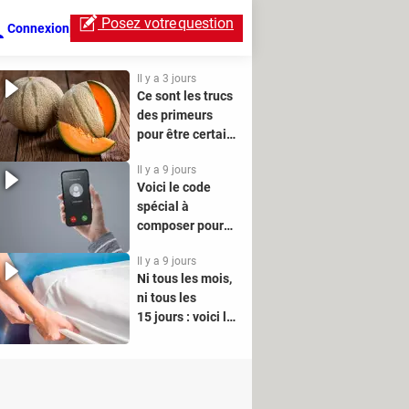
Posez votre
question
Connexion
Il y a 3 jours
Ce sont les trucs
des primeurs
pour être certain
de choisir le
Il y a 9 jours
meilleur melon
Voici le code
en rayon
spécial à
composer pour
cacher votre
Il y a 9 jours
numéro quand
Ni tous les mois,
vous téléphonez
ni tous les
15 jours : voici la
bonne fréquence
pour changer vos
draps