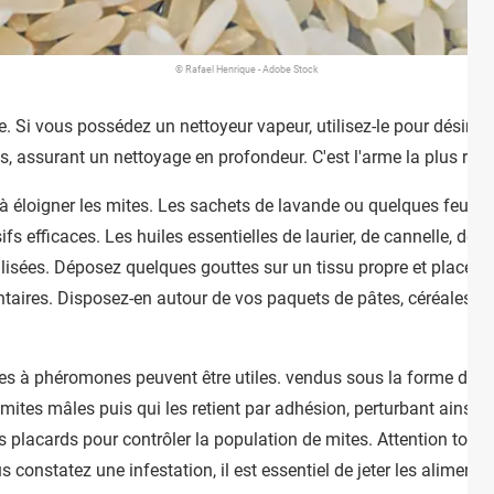
© Rafael Henrique - Adobe Stock
e. Si vous possédez un nettoyeur vapeur, utilisez-le pour désinfe
fs, assurant un nettoyage en profondeur. C'est l'arme la plus red
 éloigner les mites. Les sachets de lavande ou quelques feuille
s efficaces. Les huiles essentielles de laurier, de cannelle, de 
isées. Déposez quelques gouttes sur un tissu propre et placez-l
ntaires. Disposez-en autour de vos paquets de pâtes, céréales et 
ges à phéromones peuvent être utiles. vendus sous la forme d'aut
 mites mâles puis qui les retient par adhésion, perturbant ainsi l
 placards pour contrôler la population de mites. Attention toutef
us constatez une infestation, il est essentiel de jeter les alimen