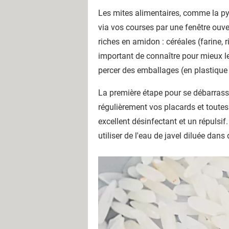
v
Les mites alimentaires, comme la pyra
o
via vos courses par une fenêtre ouve
s
riches en amidon : céréales (farine, ri
p
important de connaître pour mieux les
l
percer des emballages (en plastique
a
c
La première étape pour se débarrass
a
régulièrement vos placards et toutes
r
excellent désinfectant et un répulsif
d
utiliser de l'eau de javel diluée dans 
s
"