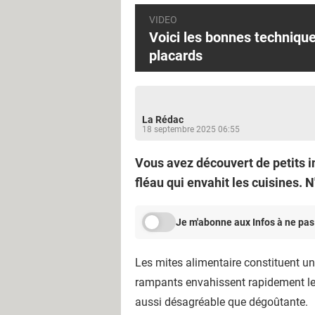
t
VIDEO
e
Voici les bonnes technique
s
placards
a
l
i
La Rédac
m
18 septembre 2025 06:55
e
n
Vous avez découvert de petits i
t
fléau qui envahit les cuisines. 
a
i
Je m'abonne aux Infos à ne pas
r
e
Les mites alimentaire constituent un
s
rampants envahissent rapidement les
d
aussi désagréable que dégoûtante.
e