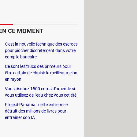
river chez vous de diverses manières,
nt ils se nourrissent, notamment ceux
nt par quatre étapes de vie qu'il est
EN CE MOMENT
usent le plus de dégâts, peuvent
C'est la nouvelle technique des escrocs
pour piocher discrètement dans votre
votre cuisine. Nettoyez
compte bancaire
produit naturel et économique est un
Ce sont les trucs des primeurs pour
t se cacher. Vous pouvez également
être certain de choisir le meilleur melon
en rayon
Vous risquez 1500 euros d'amende si
vous utilisez de l'eau chez vous cet été
Project Panama : cette entreprise
détruit des millions de livres pour
entraîner son IA