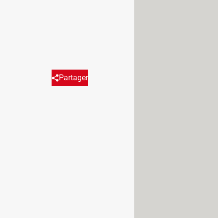
Partager
Réagir
nt des mites alimentaires, un
lacards !
 Ces petits insectes volants ou
s dangereux, leur présence s'avère