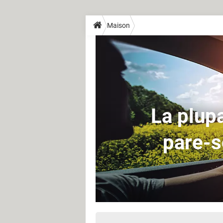
Maison
La plupa
pare-s