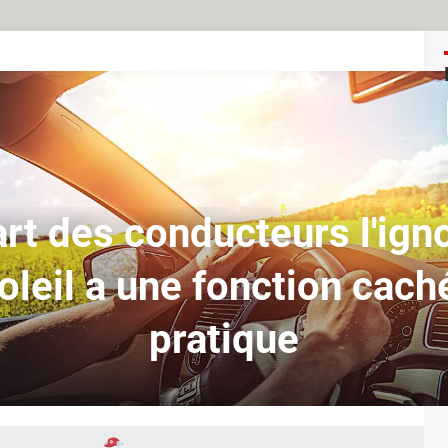
rt des conducteurs l'igno
oleil a une fonction cach
pratique