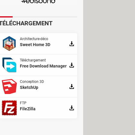
ent avant d'appliquer une force
voquer un accident !
TÉLÉCHARGEMENT
Architecture-déco
Sweet Home 3D
Téléchargement
Free Download Manager
Conception 3D
SketchUp
FTP
FileZilla
le et efficace reste d'avoir toujours
t visuel et votre sécurité lors de la