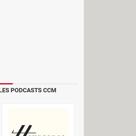
ne zone différente du pare-brise.
ou en fin de journée. Une situation
ayons bas, très éblouissants.
eil vers le centre du pare-brise,
ière la voiture.
LES PODCASTS CCM