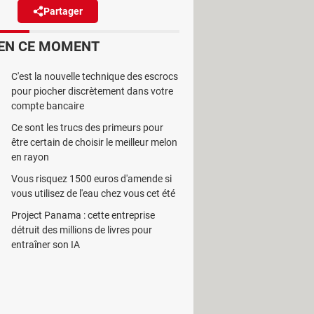
Partager
Réagir
EN CE MOMENT
are-soleil de votre voiture
C'est la nouvelle technique des escrocs
 pratique.
pour piocher discrètement dans votre
compte bancaire
Ce sont les trucs des primeurs pour
être certain de choisir le meilleur melon
en rayon
fois qu'ils peuvent avoir d'autres
Vous risquez 1500 euros d'amende si
it en effet de le rabattre pour ne
vous utilisez de l'eau chez vous cet été
ux autres fonctions, dont une très
Project Panama : cette entreprise
détruit des millions de livres pour
entraîner son IA
sibilité. Quand l'astre est haut dans
on peut le détacher et le faire pivoter
ique mais beaucoup moins connue.