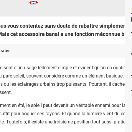
vous contentez sans doute de rabattre simplement le p
Mais cet accessoire banal a une fonction méconnue bien
 rater
 sont d'un usage tellement simple et évident qu'on en oublie par
 pare-soleil, souvent considéré comme un élément basique. Il suff
es ou les éclairages urbains trop puissants. Pourtant, il cache de
ssent.
ment en été, le soleil peut devenir un véritable ennemi pour la vi
l suffit pour boquer ses rayons. Et quand la lumière vient du côté, 
rale. Toutefois, il existe une troisième position tout aussi prat