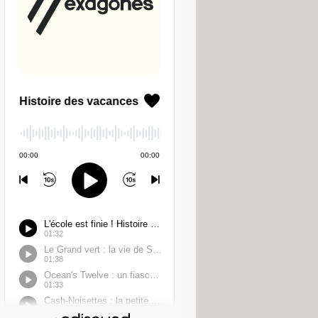
nter de faire glisser votre pare-
ne dispose pas de ces options pourrait