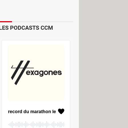
LES PODCASTS CCM
actères ou symboles, accessibles de
pour le symbole en haut à gauche ;
i la manipulation demande un peu de
dows, et bien plus rapide à la saisie
 et mises à disposition par de
oteur de recherche, comme celle de
e, car bien qu'elle date de 2013, nous