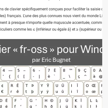
ions de clavier spécifiquement conçues pour faciliter la saisie d
les) français. L'une des plus connues nous vient du monde Linux 
ment à presque n'importe quelle majuscule accentuée, comme les
liers comme les ≤ (inférieur ou égale à) et ≥ (supérieur ou éga