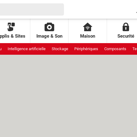
pplis & Sites
Image & Son
Maison
Securité
u
Intelligence artificielle
Stockage
Périphériques
Composants
Te