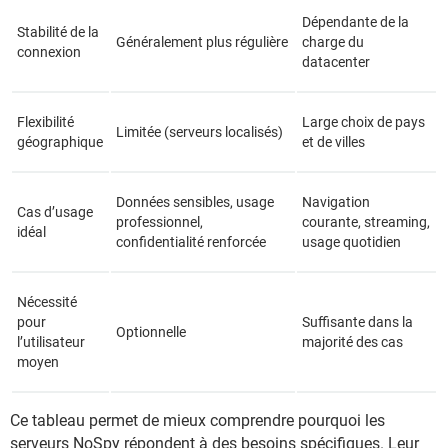
Dépendante de la
Stabilité de la
Généralement plus régulière
charge du
connexion
datacenter
Flexibilité
Large choix de pays
Limitée (serveurs localisés)
géographique
et de villes
Données sensibles, usage
Navigation
Cas d’usage
professionnel,
courante, streaming,
idéal
confidentialité renforcée
usage quotidien
Nécessité
pour
Suffisante dans la
Optionnelle
l’utilisateur
majorité des cas
moyen
Ce tableau permet de mieux comprendre pourquoi les
serveurs NoSpy répondent à des besoins spécifiques. Leur