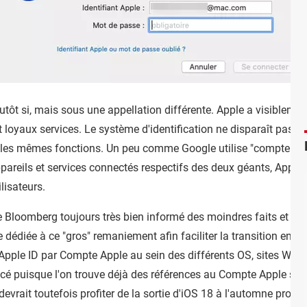
lutôt si, mais sous une appellation différente. Apple a visibleme
 loyaux services. Le système d'identification ne disparaît pas po
 les mêmes fonctions. Un peu comme Google utilise "compte Go
appareils et services connectés respectifs des deux géants, Apple p
lisateurs.
 Bloomberg toujours très bien informé des moindres faits et gest
dédiée à ce "gros" remaniement afin faciliter la transition entre
Apple ID par Compte Apple au sein des différents OS, sites Web 
ncé puisque l'on trouve déjà des références au Compte Apple sur
vrait toutefois profiter de la sortie d'iOS 18 à l'automne procha