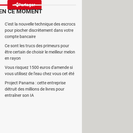
Partager
Réagir
EN CE MOMENT
C'est la nouvelle technique des escrocs
me va remplacer son fameux
pour piocher discrètement dans votre
t de Microsoft.
compte bancaire
Ce sont les trucs des primeurs pour
être certain de choisir le meilleur melon
en rayon
Vous risquez 1500 euros d'amende si
 iCloud, vous êtes forcément familier
vous utilisez de l'eau chez vous cet été
ée à un mot de passe. Il sert à vous
Project Panama : cette entreprise
ar exemple, lorsque vous souhaitez
détruit des millions de livres pour
ontenu sur Apple Musique ou l'App
entraîner son IA
 marque.