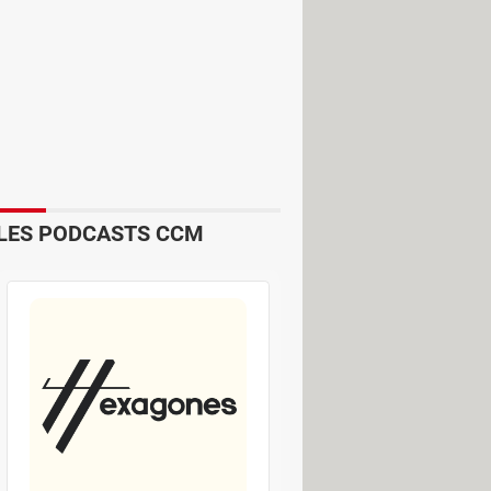
nt décidé de mettre fin au nom
ur autant. Il est tout simplement
LES PODCASTS CCM
ogle" ou Microsoft "compte
rend ainsi le pli afin de ne plus
es d'Apple, la firme de Cupertino
 les deux noms et surtout de
et services de la marque. La
 le site Web de la firme, notamment
in pour finaliser cette bascule.