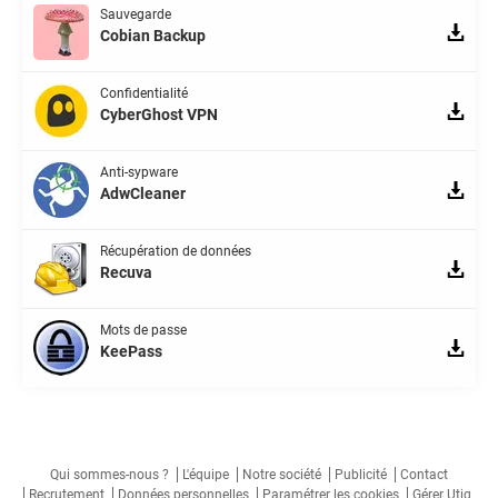
Sauvegarde
Cobian Backup
Confidentialité
CyberGhost VPN
Anti-sypware
AdwCleaner
Récupération de données
Recuva
Mots de passe
KeePass
Qui sommes-nous ?
L'équipe
Notre société
Publicité
Contact
Recrutement
Données personnelles
Paramétrer les cookies
Gérer Utiq