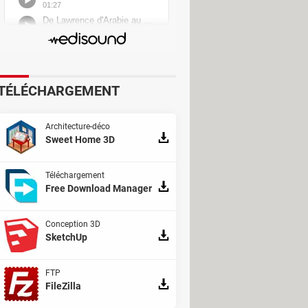
rogressive du réseau ADSL entraîne
ive tardivement ou pose des
e certains chantiers, les rendez-vous
ients qui dépendent d'Internet pour
TÉLÉCHARGEMENT
Architecture-déco
Sweet Home 3D
Téléchargement
Free Download Manager
Conception 3D
SketchUp
FTP
FileZilla