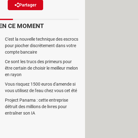
Partager
Réagir
EN CE MOMENT
 présenté dans une boutique de
interpellé par la police.
C'est la nouvelle technique des escrocs
pour piocher discrètement dans votre
compte bancaire
Ce sont les trucs des primeurs pour
être certain de choisir le meilleur melon
R du centre-ville avec un objet que
en rayon
té vient, selon ses propres mots,
Vous risquez 1500 euros d'amende si
 fibre : une intervention qu'il juge
vous utilisez de l'eau chez vous cet été
n et le sentiment d'avoir été mis
Project Panama : cette entreprise
détruit des millions de livres pour
entraîner son IA
es, mais qu'il tente malgré tout de
rière du magasin et appellent les
ouveau raccordement qu'il n'a jamais