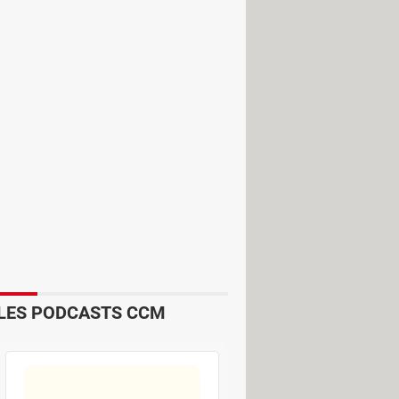
pace clos, d'autant qu'elle est
du personnel, allant jusqu'à évoquer
e, le temps que la police nationale
ent le sexagénaire et procèdent à son
ée pour menaces et violences
LES PODCASTS CCM