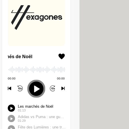
 de violences sur animaux, il a
on discernement. Comme le
es actes devant la justice, qui
ralisée au moment des faits. .