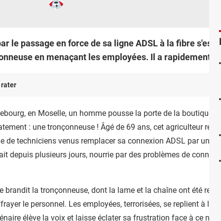
ar le passage en force de sa ligne ADSL à la fibre s'est
nneuse en menaçant les employées. Il a rapidement été 
 rater
rrebourg, en Moselle, un homme pousse la porte de la boutique SF
tement : une tronçonneuse ! Âgé de 69 ans, cet agriculteur retrai
 de techniciens venus remplacer sa connexion ADSL par une ligne
ait depuis plusieurs jours, nourrie par des problèmes de connexio
 brandit la tronçonneuse, dont la lame et la chaîne ont été retiré
rayer le personnel. Les employées, terrorisées, se replient à l'ar
génaire élève la voix et laisse éclater sa frustration face à ce n