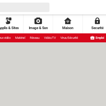
pplis & Sites
Image & Son
Maison
Securité
ux vidéo
Matériel
Réseau
Vidéo/TV
Virus/Sécurité
Emploi