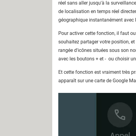
réel sans aller jusqu'à la surveillan
o
de localisation en temps réel direct
o
g
géographique instantanément avec l
l
Pour activer cette fonction, il faut 
e
souhaitez partager votre position, et 
M
rangée d'icônes situées sous son no
a
avec les boutons + et - ou choisir un
p
s
Et cette fonction est vraiment très p
"
apparaît sur une carte de Google Ma