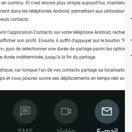
ce en continu. Et c'est encore plus simple aujourd'hui, maintenan
ement dans les téléphones Android, permettant aux utilisateurs de
eurs contacts.
ouvrir l'application Contacts sur votre téléphone Android, recherch
afficher son profil. Ensuite, il suffit d'appuyer sur le bouton "Part
m, puis de sélectionner une durée de partage parmi les options 
e durée indéterminée, jusqu'à la fin du partage.
ratique, car lorsque l'un de vos contacts partage sa localisation 
ps et vous pouvez suivre ses déplacements en temps réel avec u