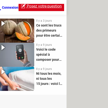
Posez votre
question
Connexion
Il y a 3 jours
Ce sont les trucs
des primeurs
pour être certain
de choisir le
Il y a 9 jours
meilleur melon
Voici le code
en rayon
spécial à
composer pour
cacher votre
Il y a 9 jours
numéro quand
Ni tous les mois,
vous téléphonez
ni tous les
15 jours : voici la
bonne fréquence
pour changer vos
draps