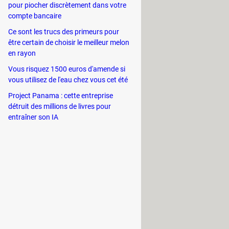
t que Google a intégré une fonction
pour piocher discrètement dans votre
compte bancaire
 partager leur position
Ce sont les trucs des primeurs pour
être certain de choisir le meilleur melon
en rayon
er le contact avec lequel vous
Vous risquez 1500 euros d'amende si
ager la localisation" à droite dans la
vous utilisez de l'eau chez vous cet été
proposées. Vous pouvez l'ajuster
Project Panama : cette entreprise
détruit des millions de livres pour
entraîner son IA
avec vous, sa position exacte
n très grande précision. Magique !