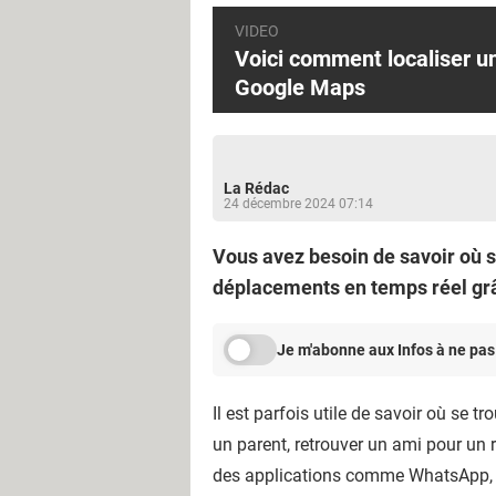
e
VIDEO
e
Voici comment localiser u
n
Google Maps
t
e
m
La Rédac
p
24 décembre 2024 07:14
s
r
Vous avez besoin de savoir où s
é
déplacements en temps réel grâ
e
l
Je m'abonne aux Infos à ne pas
a
v
Il est parfois utile de savoir où se t
e
un parent, retrouver un ami pour un 
c
des applications comme WhatsApp, M
G