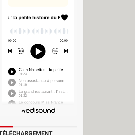
que est réel, et les équipes de
ci. D'autres vulnérabilités, tout
 pilotes de processeurs.
le système Android lui-même. Le
les processeurs de Qualcomm et
jour indispensable. Les appareils
es comme Samsung ou LG ont déjà
s récents ou les plus haut de gamme
fficiellement pris en charge, restent
des téléphones non suivis par leur
omplète du système.
les, éviter les applications
s failles comme CVE-2025-27363,
TÉLÉCHARGEMENT