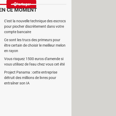
Partager
Réagir
EN CE MOMENT
C'est la nouvelle technique des escrocs
ablettes Android. Elle permet à
pour piocher discrètement dans votre
'utilisateur.
compte bancaire
Ce sont les trucs des primeurs pour
être certain de choisir le meilleur melon
en rayon
Vous risquez 1500 euros d'amende si
se est activement exploitée par des
vous utilisez de l'eau chez vous cet été
lié le 5 mai
. Cette vulnérabilité,
Project Panama : cette entreprise
sur les écrans des appareils Android.
détruit des millions de livres pour
er sur quoi que ce soit. Le pire des
entraîner son IA
zero-day, une vulnérabilité exploitée
 être compromis ces dernières
tent ciblées, mais l'absence