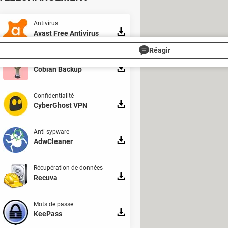
érifier leur niveau de correctif dans
Antivirus
Avast Free Antivirus
Réagir
Sauvegarde
Cobian Backup
Confidentialité
CyberGhost VPN
Anti-sypware
AdwCleaner
Récupération de données
Recuva
Mots de passe
KeePass