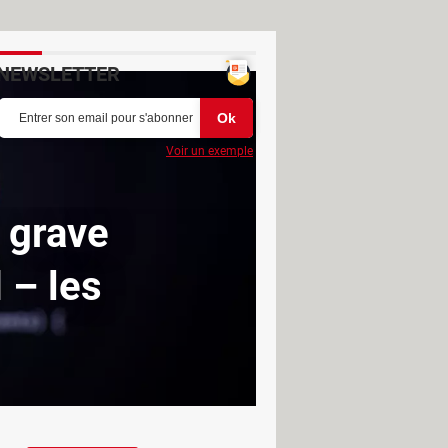
NEWSLETTER
Voir un exemple
 grave
 – les