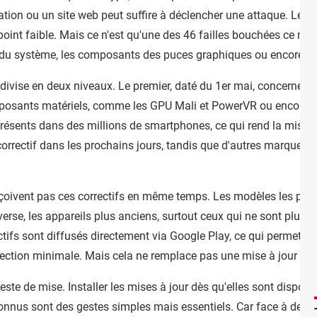
ation ou un site web peut suffire à déclencher une attaque. Le ris
point faible. Mais ce n'est qu'une des 46 failles bouchées ce mois-
 du système, les composants des puces graphiques ou encore les
 divise en deux niveaux. Le premier, daté du 1er mai, concerne 
omposants matériels, comme les GPU Mali et PowerVR ou encore 
ésents dans des millions de smartphones, ce qui rend la mise à 
r correctif dans les prochains jours, tandis que d'autres marqu
eçoivent pas ces correctifs en même temps. Les modèles les plu
nverse, les appareils plus anciens, surtout ceux qui ne sont plus o
ctifs sont diffusés directement via Google Play, ce qui permet à 
otection minimale. Mais cela ne remplace pas une mise à jour c
 reste de mise. Installer les mises à jour dès qu'elles sont disponib
nconnus sont des gestes simples mais essentiels. Car face à de