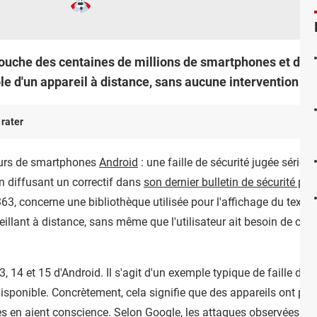
touche des centaines de millions de smartphones et de t
le d'un appareil à distance, sans aucune intervention de l
 rater
teurs de smartphones
Android
: une faille de sécurité jugée sérieu
n diffusant un correctif dans
son dernier bulletin de sécurité pub
3, concerne une bibliothèque utilisée pour l'affichage du texte 
illant à distance, sans même que l'utilisateur ait besoin de cliqu
 14 et 15 d'Android. Il s'agit d'un exemple typique de faille dite 
isponible. Concrètement, cela signifie que des appareils ont pu
s en aient conscience. Selon Google, les attaques observées res