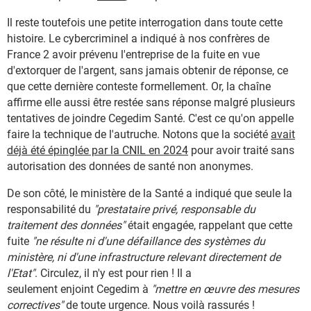
Il reste toutefois une petite interrogation dans toute cette
histoire. Le cybercriminel a indiqué à nos confrères de
France 2 avoir prévenu l'entreprise de la fuite en vue
d'extorquer de l'argent, sans jamais obtenir de réponse, ce
que cette dernière conteste formellement. Or, la chaîne
affirme elle aussi être restée sans réponse malgré plusieurs
tentatives de joindre Cegedim Santé. C'est ce qu'on appelle
faire la technique de l'autruche. Notons que la société
avait
déjà été épinglée par la CNIL en 2024
pour avoir traité sans
autorisation des données de santé non anonymes.
De son côté, le ministère de la Santé a indiqué que seule la
responsabilité du
"prestataire privé, responsable du
traitement des données"
était engagée, rappelant que cette
fuite
"ne résulte ni d'une défaillance des systèmes du
ministère, ni d'une infrastructure relevant directement de
l'Etat"
. Circulez, il n'y est pour rien ! Il a
seulement enjoint Cegedim à
"mettre en œuvre des mesures
correctives"
de toute urgence. Nous voilà rassurés !