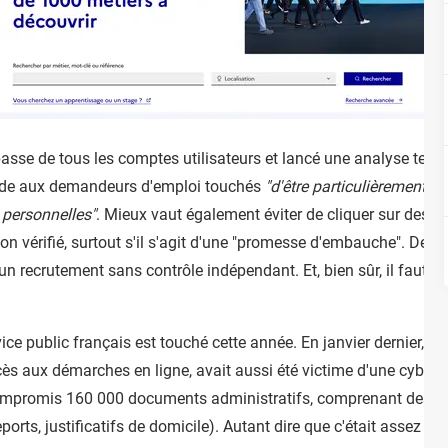
 passe de tous les comptes utilisateurs et lancé une analyse tech
mande aux demandeurs d'emploi touchés
"d'être particulièrement v
 personnelles"
. Mieux vaut également éviter de cliquer sur des li
n vérifié, surtout s'il s'agit d'une "promesse d'embauche". De 
 un recrutement sans contrôle indépendant. Et, bien sûr, il faut s
ice public français est touché cette année. En janvier dernier, Ser
cès aux démarches en ligne, avait aussi été victime d'une cyberat
compromis 160 000 documents administratifs, comprenant des don
eports, justificatifs de domicile). Autant dire que c'était assez gra