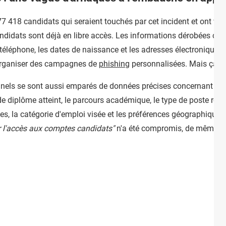
77 418 candidats qui seraient touchés par cet incident et ont vu
ndidats sont déjà en libre accès. Les informations dérobées con
éléphone, les dates de naissance et les adresses électroniques de
t organiser des campagnes de
phishing
personnalisées. Mais ça, c
inels se sont aussi emparés de données précises concernant leur
 de diplôme atteint, le parcours académique, le type de poste rec
es, la catégorie d'emploi visée et les préférences géographiques 
 l'accès aux comptes candidats"
n'a été compromis, de même que