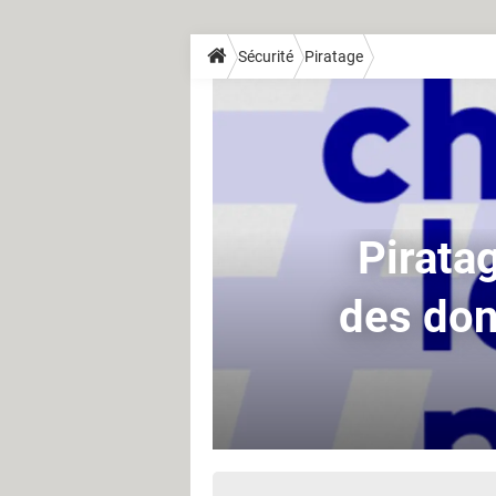
Sécurité
Piratage
Piratag
des don