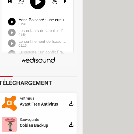
 spécialisés"
, ce qui
ntellectuelle stratégique susceptible
té de ses systèmes, ce qui a entraîné
ans l'ordre. Il a également notifié
s d'information (ANSSI) et les
 pénale auprès des autorités.
Une
TÉLÉCHARGEMENT
Antivirus
Avast Free Antivirus
Sauvegarde
Cobian Backup