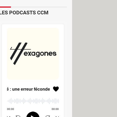
LES PODCASTS CCM
es ces informations peuvent
s d'emploi et même de faux
loi via la messagerie de
LinkedIn
et à
s cybercriminels peuvent fabriquer
enoit Grunemwald, expert
ires, souvent financées via le CPF,
n module de formation fictif"
.
que ou du numérique critique.
"Les
 des compétences exactes et du
techniques. L'ouverture d'un document