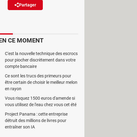
Partager
Réagir
 fuite de données, qui comprends
urs et à leurs aspirations
EN CE MOMENT
C'est la nouvelle technique des escrocs
pour piocher discrètement dans votre
compte bancaire
Ce sont les trucs des primeurs pour
nistère de l'Intérieur et
l'URSSAF
,
être certain de choisir le meilleur melon
 du service public, d'être victime
en rayon
 métiers, les concours, les
Vous risquez 1500 euros d'amende si
oyé un mail à certains utilisateurs
vous utilisez de l'eau chez vous cet été
un compte gestionnaire. Et ce ne sont
Project Panama : cette entreprise
détruit des millions de livres pour
mations beaucoup plus sensibles...
entraîner son IA
oche