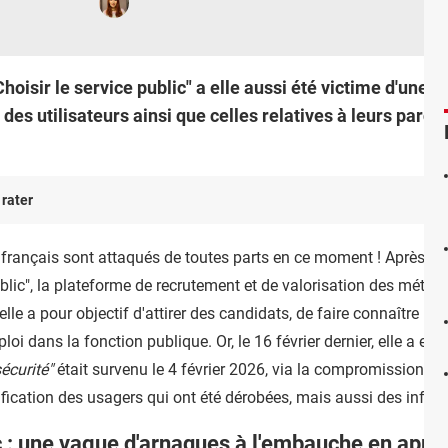
Choisir le service public" a elle aussi été victime d'une
 des utilisateurs ainsi que celles relatives à leurs parco
 rater
rançais sont attaqués de toutes parts en ce moment ! Après le mi
ublic", la plateforme de recrutement et de valorisation des métiers
lle a pour objectif d'attirer des candidats, de faire connaître les
oi dans la fonction publique. Or, le 16 février dernier, elle a env
écurité"
était survenu le 4 février 2026, via la compromission d'
fication des usagers qui ont été dérobées, mais aussi des infor
c : une vague d'arnaques à l'embauche en appr