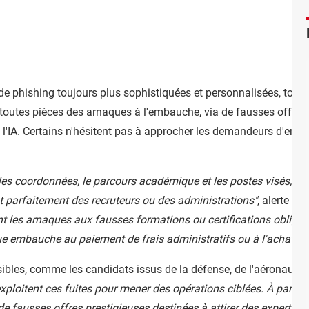
e phishing toujours plus sophistiquées et personnalisées, tout
 toutes pièces
des arnaques à l'embauche
, via de fausses offre
 l'IA. Certains n'hésitent pas à approcher les demandeurs d'emp
 les coordonnées, le parcours académique et les postes visés, le
 parfaitement des recruteurs ou des administrations"
, alerte B
nt les arnaques aux fausses formations ou certifications obligato
e embauche au paiement de frais administratifs ou à l'achat d'u
nsibles, comme les candidats issus de la défense, de l'aéronauti
loitent ces fuites pour mener des opérations ciblées. À partir
de fausses offres prestigieuses destinées à attirer des experts 