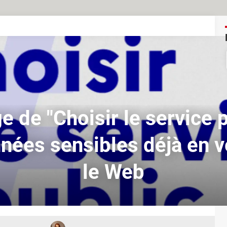
e de "Choisir le service p
nées sensibles déjà en v
le Web