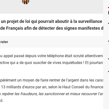
n projet de loi qui pourrait aboutir à la surveillance d
 de Français afin de détecter des signes manifestes de f
 rater
u appel passé depuis votre téléphone était scruté attentivement
ve qui a de quoi susciter de vives inquiétudes ! Et pourtant, ell
rément un moyen de faire rentrer de l'argent dans les caisses de
à 13 milliards d'euros par an, selon le Haut Conseil du financemen
repérer les fraudeurs, les sanctionner et mieux recouvrer l'argen
il.