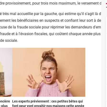
ndre provisoirement, pour trois mois maximum, le versement des
très mal accueillie par la gauche, qui estime qu'il s'agit là d'une
ent les bénéficiaires en suspects et confiant leur sort à des a
cuse de la fraude sociale pour réprimer les demandeurs d'emploi.
fraude et à l'évasion fiscales, qui coûtent chaque année plus de 
aude sociale.
oncière
Les experts préviennent : ces petites bêtes qui
e plus
font peur vont envahir nos maisons cette année