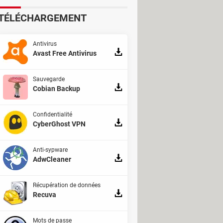
 allocations chômage.
TÉLÉCHARGEMENT
 atteinte à la vie privée des
lgorithmes. Ils dénoncent une
Antivirus
Avast Free Antivirus
 D'autant plus que le projet de loi ne
100 milliards d'euros à la
Sauvegarde
Cobian Backup
Confidentialité
CyberGhost VPN
Anti-sypware
AdwCleaner
Récupération de données
Recuva
Mots de passe