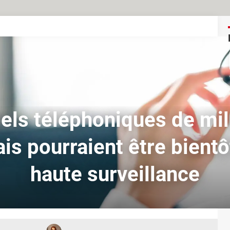
els téléphoniques de mil
is pourraient être bient
haute surveillance