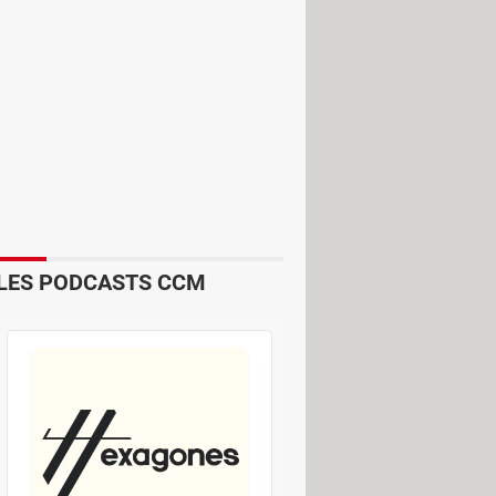
ement un amendement pour le moins
nce Travail de nouveaux moyens
à quelque 2,4 millions selon l'Insee.
e.
LES PODCASTS CCM