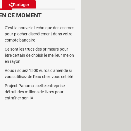
Partager
Réagir
(1)
EN CE MOMENT
es relevés téléphoniques et des
C'est la nouvelle technique des escrocs
raude sociale.
pour piocher discrètement dans votre
compte bancaire
Ce sont les trucs des primeurs pour
être certain de choisir le meilleur melon
en rayon
 par les organismes
Vous risquez 1500 euros d'amende si
e pourrait bien devenir réelle dans
vous utilisez de l'eau chez vous cet été
Project Panama : cette entreprise
détruit des millions de livres pour
 l'État, est bien décidé à s'attaquer
entraîner son IA
t de la protection sociale. Il entend
t",
pour reprendre les mots de
Jean-