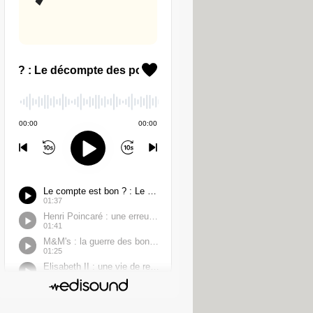
velle loi autoriserait l'organisme
gnies aériennes et au registre des
it également accéder aux données
n cas d'
"indices sérieux"
de fraude,