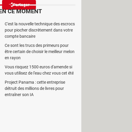
Partager
Réagir
(3)
EN CE MOMENT
C'est la nouvelle technique des escrocs
ns votre boîte aux lettres !
pour piocher discrètement dans votre
compte bancaire
Ce sont les trucs des primeurs pour
être certain de choisir le meilleur melon
en rayon
Vous risquez 1500 euros d'amende si
nt tendance à se multiplier. Faux
vous utilisez de l'eau chez vous cet été
le Web ! Et même une fois que vous y
Project Panama : cette entreprise
détruit des millions de livres pour
entraîner son IA
andant de fournir un nouveau
SMS en question prend généralement la
 de choisir un autre créneau ou relais