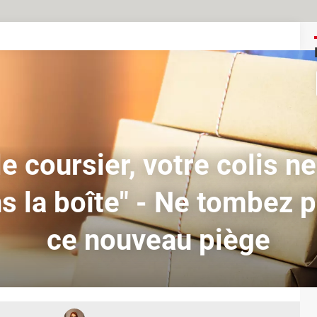
le coursier, votre colis n
s la boîte" - Ne tombez 
ce nouveau piège