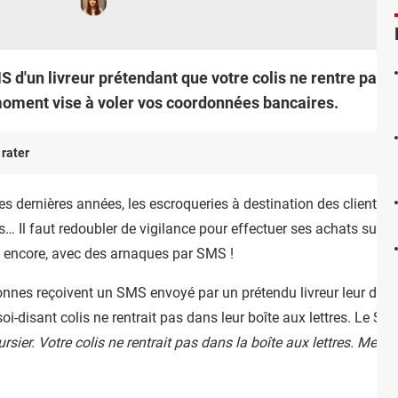
 d'un livreur prétendant que votre colis ne rentre pas da
oment vise à voler vos coordonnées bancaires.
 rater
s dernières années, les escroqueries à destination des clients o
és… Il faut redoubler de vigilance pour effectuer ses achats sur 
e encore, avec des arnaques par SMS !
nes reçoivent un SMS envoyé par un prétendu livreur leur dem
soi-disant colis ne rentrait pas dans leur boîte aux lettres. Le 
ursier. Votre colis ne rentrait pas dans la boîte aux lettres. Merci