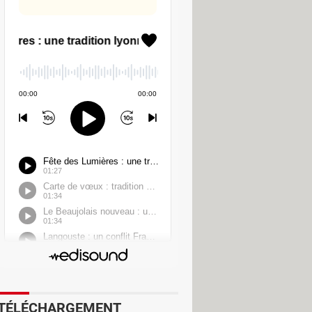
e type d'escroquerie est
ouvoir le récupérer. Bien entendu, le
ou Temu, et vous pouvez tomber dans
 par SMS de payer pour pouvoir
e site de l'organisme de livraison,
TÉLÉCHARGEMENT