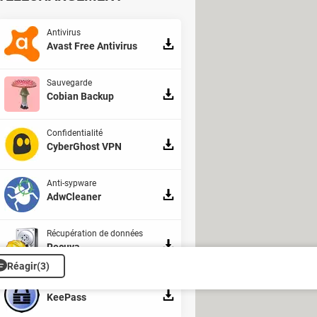
Antivirus
Avast Free Antivirus
Sauvegarde
Cobian Backup
Confidentialité
CyberGhost VPN
essage à Signal Spam,
Pharos
, ou
Anti-sypware
alement signaler ces messages
AdwCleaner
ur ne plus être importuné et
Récupération de données
Recuva
Réagir
(3)
Mots de passe
KeePass