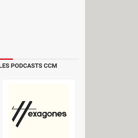
ciétés de livraison telles que Mondial
payer une petite somme pour
 et la facture peut très vite
LES PODCASTS CCM