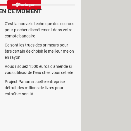
Partager
Réagir
EN CE MOMENT
C'est la nouvelle technique des escrocs
ant, prime qui n'existe
pour piocher discrètement dans votre
s un site piégé.
compte bancaire
Ce sont les trucs des primeurs pour
être certain de choisir le meilleur melon
en rayon
Vous risquez 1500 euros d'amende si
redescendus depuis, ils restent
vous utilisez de l'eau chez vous cet été
éliorant, car les prix à la pompe ont
Project Panama : cette entreprise
çais, d'autant plus que la voiture
détruit des millions de livres pour
entraîner son IA
velé le chèque carburant, qui est
ant a été supprimée, l’État
 au point une nouvelle série
actuellement par SMS, indiquant