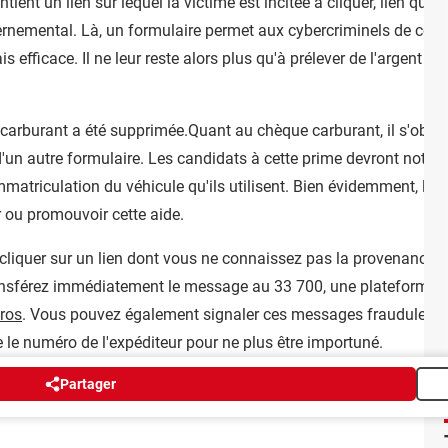
tient un lien sur lequel la victime est incitée à cliquer, lien qui 
rnemental. Là, un formulaire permet aux cybercriminels de colle
s efficace. Il ne leur reste alors plus qu'à prélever de l'argent s
té carburant a été supprimée.Quant au chèque carburant, il s'obti
i d'un autre formulaire. Les candidats à cette prime devront nota
matriculation du véhicule qu'ils utilisent. Bien évidemment, l'ad
 ou promouvoir cette aide.
 cliquer sur un lien dont vous ne connaissez pas la provenance. S
ansférez immédiatement le message au 33 700, une plateforme s
ros
. Vous pouvez également signaler ces messages frauduleux 
e le numéro de l'expéditeur pour ne plus être importuné.
Partager