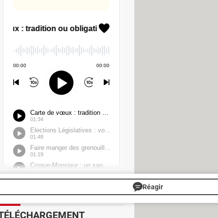
redirige vers un site frauduleux
cter les données personnelles et
ur le compte bancaire ou à effectuer
ent en remplissant un questionnaire
mment indiquer leur numéro fiscal
ministration fiscale n'enverra jamais
i jamais vous êtes la cible d'une
pécialisée dans le signalement
auprès du site
internet-
Réagir
TÉLÉCHARGEMENT