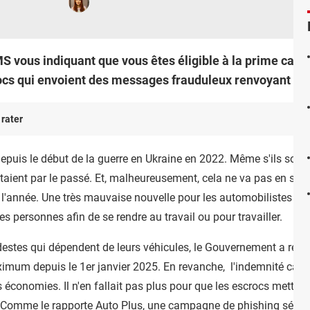
 vous indiquant que vous êtes éligible à la prime carbur
ocs qui envoient des messages frauduleux renvoyant ver
 rater
epuis le début de la guerre en Ukraine en 2022. Même s'ils sont 
 étaient par le passé. Et, malheureusement, cela ne va pas en s'am
l'année. Une très mauvaise nouvelle pour les automobilistes fran
 personnes afin de se rendre au travail ou pour travailler.
estes qui dépendent de leurs véhicules, le Gouvernement a renou
mum depuis le 1er janvier 2025. En revanche, l'indemnité carbur
économies. Il n'en fallait pas plus pour que les escrocs mettent
. Comme le rapporte
Auto Plus
, une campagne de phishing sévit 