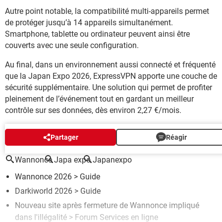
Autre point notable, la compatibilité multi-appareils permet
de protéger jusqu’à 14 appareils simultanément.
Smartphone, tablette ou ordinateur peuvent ainsi être
couverts avec une seule configuration.
Au final, dans un environnement aussi connecté et fréquenté
que la Japan Expo 2026, ExpressVPN apporte une couche de
sécurité supplémentaire. Une solution qui permet de profiter
pleinement de l’événement tout en gardant un meilleur
contrôle sur ses données, dès environ 2,27 €/mois.
AUTOUR DU MÊME SUJET
Partager
Réagir
Wannonce
Japa expo
Japanexpo
Wannonce 2026
> Guide
Darkiworld 2026
> Guide
Nouveau site après fermeture de Wannonce impliqué
dans l'illégalité
>
Forum Services en ligne