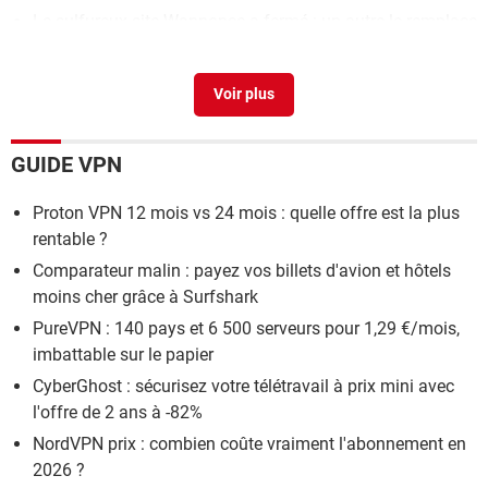
Le sulfureux site Wannonce a fermé : un autre le remplace
déjà
> Guide
2026
> Guide
GUIDE VPN
Proton VPN 12 mois vs 24 mois : quelle offre est la plus
rentable ?
Comparateur malin : payez vos billets d'avion et hôtels
moins cher grâce à Surfshark
PureVPN : 140 pays et 6 500 serveurs pour 1,29 €/mois,
imbattable sur le papier
CyberGhost : sécurisez votre télétravail à prix mini avec
l'offre de 2 ans à -82%
NordVPN prix : combien coûte vraiment l'abonnement en
2026 ?