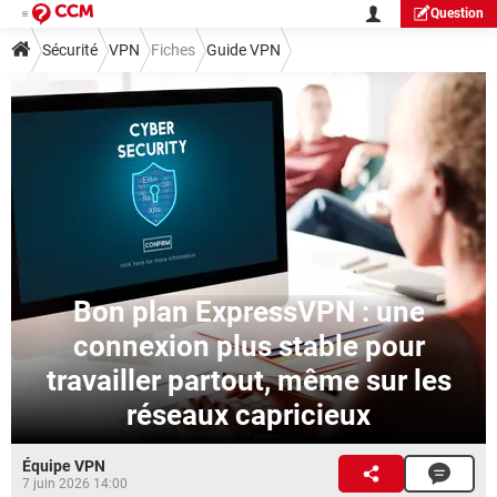
Question
Sécurité
VPN
Fiches
Guide VPN
Bon plan ExpressVPN : une
connexion plus stable pour
travailler partout, même sur les
réseaux capricieux
Équipe VPN
7 juin 2026 14:00