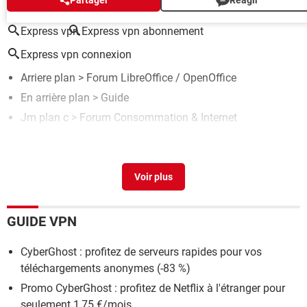
Partager
Réagir
Express vpn
Express vpn abonnement
Express vpn connexion
Arriere plan
>
Forum LibreOffice / OpenOffice
En arrière plan
> Guide
Jm plan c
>
Forum Consommation & Internet
Free plan
> Télécharger - Outils professionnels
Avis ExpressVPN : ses services et ses fonctionnalités en
2026
> Guide
GUIDE VPN
CyberGhost : profitez de serveurs rapides pour vos
téléchargements anonymes (-83 %)
Promo CyberGhost : profitez de Netflix à l'étranger pour
seulement 1,75 €/mois