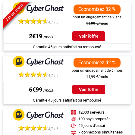
2 mois offerts
Economisez 82 %
pour un engagement de 2 ans
4,7 / 5
11,99 €/mois
2€19
Voir l'offre
Garantie 45 jours satisfait ou remboursé
Economisez 42 %
pour un engagement de 6 mois
4,7 / 5
11,99 €/mois
6€99
Voir l'offre
Garantie 45 jours satisfait ou remboursé
12000 serveurs
100 pays proposés
45 jours d'essai
4,7 / 5
7 connexions simultanées