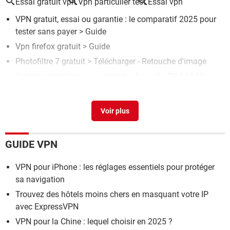
Essai gratuit vpn
Vpn particulier test
Essai vpn
VPN gratuit, essai ou garantie : le comparatif 2025 pour
tester sans payer
> Guide
Vpn firefox gratuit
> Guide
Photofiltre 7 gratuit
> Télécharger - Retouche d'image
Youtube premium essai gratuit
> Accueil - TV & Vidéo
Clé windows 10 gratuit
> Guide
GUIDE VPN
VPN pour iPhone : les réglages essentiels pour protéger
sa navigation
Trouvez des hôtels moins chers en masquant votre IP
avec ExpressVPN
VPN pour la Chine : lequel choisir en 2025 ?