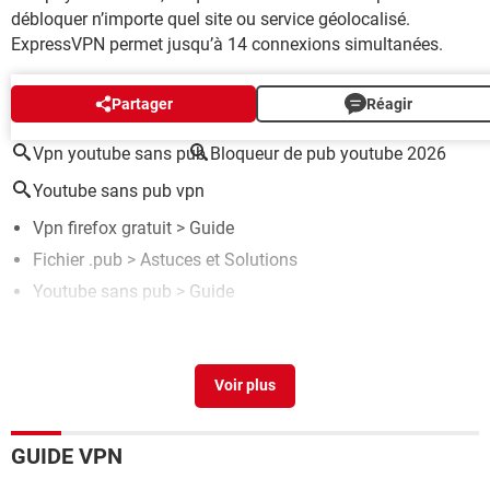
débloquer n’importe quel site ou service géolocalisé.
ExpressVPN permet jusqu’à 14 connexions simultanées.
AUTOUR DU MÊME SUJET
Partager
Réagir
Vpn youtube sans pub
Bloqueur de pub youtube 2026
Youtube sans pub vpn
Vpn firefox gratuit
> Guide
Fichier .pub
>
Astuces et Solutions
Youtube sans pub
> Guide
Ouvrir document Publisher sans Publisher
[résolu] >
Forum Bureautique
Télécharger une vidéo YouTube : la méthode simple
>
Guide
GUIDE VPN