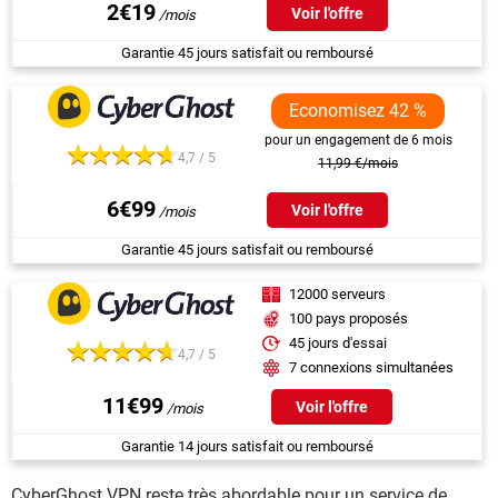
2€19
Voir l'offre
Garantie 45 jours satisfait ou remboursé
Economisez 42 %
pour un engagement de 6 mois
4,7 / 5
11,99 €/mois
6€99
Voir l'offre
Garantie 45 jours satisfait ou remboursé
12000 serveurs
100 pays proposés
45 jours d'essai
4,7 / 5
7 connexions simultanées
11€99
Voir l'offre
Garantie 14 jours satisfait ou remboursé
CyberGhost VPN
reste très abordable pour un service de