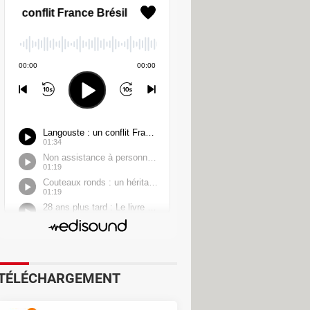
 elles opèrent en arrière-plan, sans
selon les besoins.
ur accéder à des services sensibles
TÉLÉCHARGEMENT