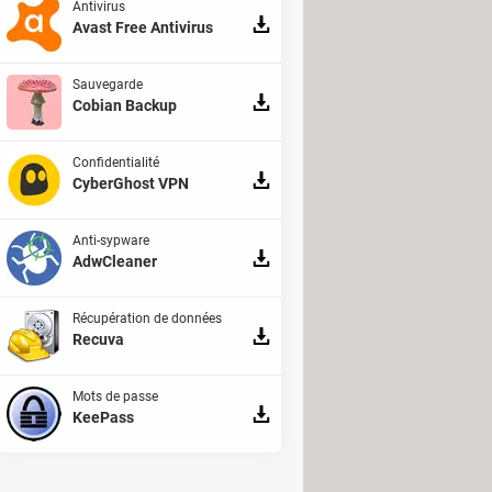
Antivirus
Avast Free Antivirus
Sauvegarde
Cobian Backup
e de ses usages courants.
Confidentialité
CyberGhost VPN
nes régions : le VPN ouvre des
Anti-sypware
AdwCleaner
ine, mais cela demande parfois
Récupération de données
Recuva
Mots de passe
KeePass
s. Le paiement est effectué en une