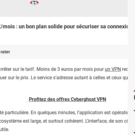
ois : un bon plan solide pour sécuriser sa connexion, c
 rater
arrêter sur le tarif. Moins de 3 euros par mois pour
un VPN
reconn
er sur le prix. Le service s’adresse autant à celles et ceux qui 
Profitez des offres Cyberghost VPN
té particulière. En quelques minutes, l’application est opérationnel
écosystème est large, et surtout cohérent. L’interface, de son côt
tile.