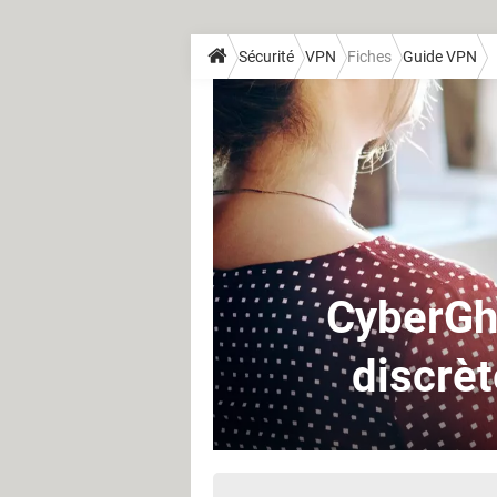
Sécurité
VPN
Fiches
Guide VPN
CyberGho
discrèt