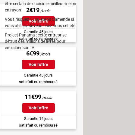
être certain de choisir le meilleur melon
2€19
en rayon
Vous risquez 1500 euros d'amende si
Voir l'offre
vous utilisez de l'eau chez vous cet été
Garantie 45 jours
Project Panama : cette entreprise
satisfait ou remboursé
détruit des millions de livres pour
entraîner son IA
6€99
Voir l'offre
Garantie 45 jours
satisfait ou remboursé
11€99
Voir l'offre
Garantie 14 jours
satisfait ou remboursé