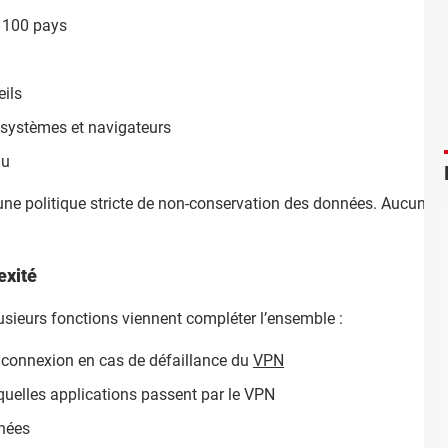
e 100 pays
ils
 systèmes et navigateurs
nu
 une politique stricte de non-conservation des données. Aucune act
exité
usieurs fonctions viennent compléter l’ensemble :
a connexion en cas de défaillance du
VPN
 quelles applications passent par le VPN
nnées