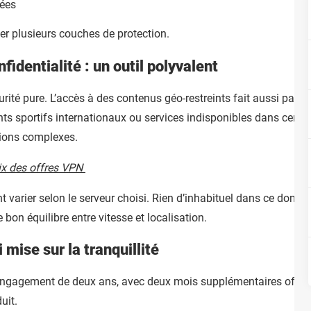
sées
er plusieurs couches de protection.
fidentialité : un outil polyvalent
rité pure. L’accès à des contenus géo-restreints fait aussi parti
s sportifs internationaux ou services indisponibles dans certai
tions complexes.
ix des offres VPN
 varier selon le serveur choisi. Rien d’inhabituel dans ce doma
bon équilibre entre vitesse et localisation.
 mise sur la tranquillité
 engagement de deux ans, avec deux mois supplémentaires offert
uit.