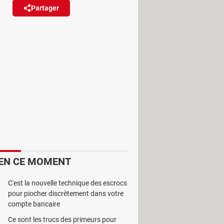
Partager
Réagir
ontourner les restrictions et
u, l’argument est solide. Pourtant,
découvrent les VPN qu’aux utilisateurs
EN CE MOMENT
C'est la nouvelle technique des escrocs
le, quel que soit l’appareil utilisé.
pour piocher discrètement dans votre
é, va droit au but. Pas de menus
compte bancaire
Ce sont les trucs des primeurs pour