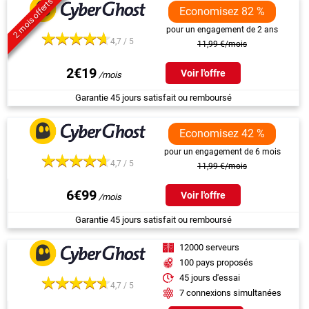
2 mois offerts
Economisez 82 %
pour un engagement de 2 ans
4,7 / 5
11,99 €/mois
2€19
Voir l'offre
Garantie 45 jours satisfait ou remboursé
Economisez 42 %
pour un engagement de 6 mois
4,7 / 5
11,99 €/mois
6€99
Voir l'offre
Garantie 45 jours satisfait ou remboursé
12000 serveurs
100 pays proposés
45 jours d'essai
4,7 / 5
7 connexions simultanées