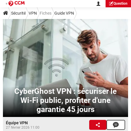
Question
Sécurité
VPN
Fiches
Guide VPN
CyberGhost VPN : sécuriser le
Wi-Fi public, profiter d'une
garantie 45 jours
Équipe VPN
27 février 2026 11:00