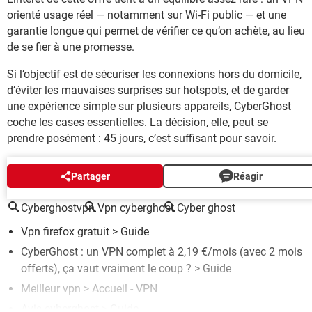
orienté usage réel — notamment sur Wi-Fi public — et une
garantie longue qui permet de vérifier ce qu’on achète, au lieu
de se fier à une promesse.
Si l’objectif est de sécuriser les connexions hors du domicile,
d’éviter les mauvaises surprises sur hotspots, et de garder
une expérience simple sur plusieurs appareils, CyberGhost
coche les cases essentielles. La décision, elle, peut se
prendre posément : 45 jours, c’est suffisant pour savoir.
AUTOUR DU MÊME SUJET
Partager
Réagir
Cyberghostvpn
Vpn cyberghost
Cyber ghost
Vpn firefox gratuit
> Guide
CyberGhost : un VPN complet à 2,19 €/mois (avec 2 mois
offerts), ça vaut vraiment le coup ?
> Guide
Meilleur vpn
> Accueil - VPN
Avis cyberghost
> Guide