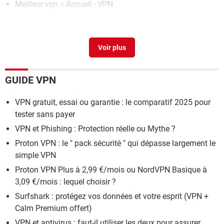
Meilleur vpn
> Accueil - VPN
Hola vpn chrome
> Guide
Netflix vpn
> Guide
GUIDE VPN
VPN gratuit, essai ou garantie : le comparatif 2025 pour
tester sans payer
VPN et Phishing : Protection réelle ou Mythe ?
Proton VPN : le " pack sécurité " qui dépasse largement le
simple VPN
Proton VPN Plus à 2,99 €/mois ou NordVPN Basique à
3,09 €/mois : lequel choisir ?
Surfshark : protégez vos données et votre esprit (VPN +
Calm Premium offert)
VPN et antivirus : faut-il utiliser les deux pour assurer