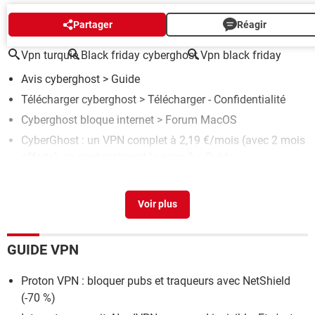
AUTOUR DU MÊME SUJET
Partager
Réagir
Vpn turquie
Black friday cyberghost
Vpn black friday
Avis cyberghost
> Guide
Télécharger cyberghost
> Télécharger - Confidentialité
Cyberghost bloque internet
>
Forum MacOS
CyberGhost : un VPN complet à 2,19 €/mois (avec 2 mois
offerts), ça vaut vraiment le coup ?
> Guide
Cyberghost linux
[résolu] >
Forum Linux / Unix
GUIDE VPN
Proton VPN : bloquer pubs et traqueurs avec NetShield
(-70 %)