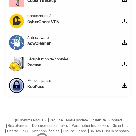
Cobian Backup
Confidentialité
CyberGhost VPN
Anti-sypware
AdwCleaner
Récupération de données
Recuva
Mots de passe
KeePass
Qui sommes-nous ?
L'équipe
Notre société
Publicité
Contact
Recrutement
Données personnelles
Paramétrer les cookies
Gérer Utiq
Charte
RSS
Mentions légales
Groupe Figaro
©2025 CCM Benchmark