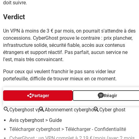
doit suivre.
Verdict
Un VPN à moins de 3 € par mois, on pourrait s'attendre à des
concessions. CyberGhost prouve le contraire : prix plancher,
infrastructure solide, sécurité fiable, accès aux contenus
étrangers et support réactif. Pas parfait, aucun service ne
l'est, mais très convaincant.
Pour ceux qui veulent franchir le pas sans vider leur
portefeuille, difficile de trouver mieux en ce moment.
AUTOUR DU MÊME SUJET
Partager
Réagir
Cyberghost vpn
Abonnement cyberghost
Cyber ghost
Avis cyberghost
> Guide
Télécharger cyberghost
> Télécharger - Confidentialité
CyberGhost : un VPN complet à 2,19 €/mois (avec 2 mois