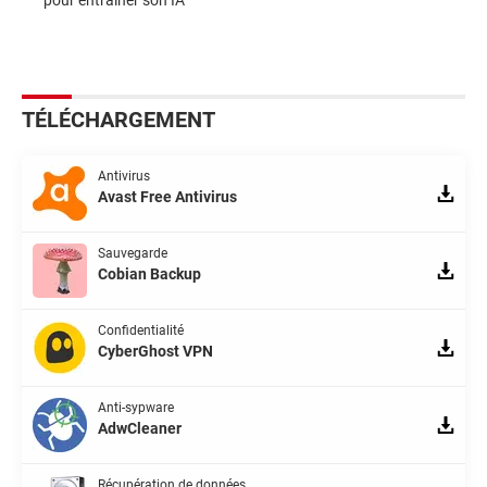
pour entraîner son IA
TÉLÉCHARGEMENT
Antivirus
Avast Free Antivirus
Sauvegarde
Cobian Backup
Confidentialité
CyberGhost VPN
Anti-sypware
AdwCleaner
Récupération de données