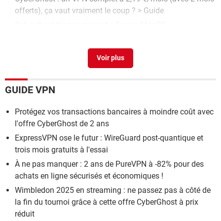
offerts), ça vaut vraiment le coup ?
> Guide
Cyberghost bloque internet
>
Forum MacOS
Cyberghost linux mint
[résolu] >
Forum Linux / Unix
GUIDE VPN
Protégez vos transactions bancaires à moindre coût avec
l'offre CyberGhost de 2 ans
ExpressVPN ose le futur : WireGuard post-quantique et
trois mois gratuits à l'essai
À ne pas manquer : 2 ans de PureVPN à -82% pour des
achats en ligne sécurisés et économiques !
Wimbledon 2025 en streaming : ne passez pas à côté de
la fin du tournoi grâce à cette offre CyberGhost à prix
réduit