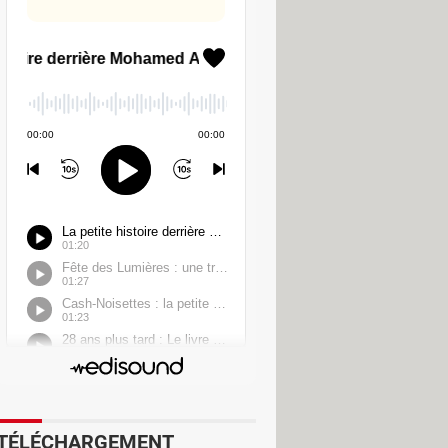
ements un peu lourds. La vitesse
ans de la maison.
 choisir les applis qui passent ou
nti-fuites DNS et IP. Bref, ce n'est
pour accéder à ses comptes bancaires
toujours un réflexe sur ce marché,
mplet, et vraiment pas cher, sans
TÉLÉCHARGEMENT
ois plus chers. Et avec la garantie