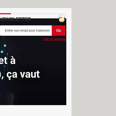
NEWSLETTER
Voir un exemple
et à
, ça vaut