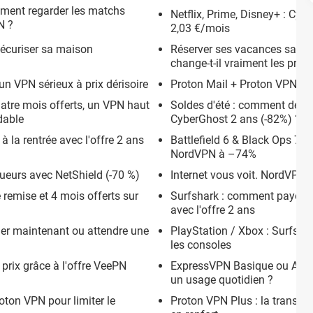
ment regarder les matchs
Netflix, Prime, Disney+ : Cy
N ?
2,03 €/mois
 sécuriser sa maison
Réserver ses vacances sans s
change-t-il vraiment les prix 
un VPN sérieux à prix dérisoire
Proton Mail + Proton VPN : le
atre mois offerts, un VPN haut
Soldes d'été : comment dénich
dable
CyberGhost 2 ans (-82%) ?
 la rentrée avec l'offre 2 ans
Battlefield 6 & Black Ops 7 : 
NordVPN à –74%
ueurs avec NetShield (-70 %)
Internet vous voit. NordVPN v
 remise et 4 mois offerts sur
Surfshark : comment payer sa
avec l'offre 2 ans
uer maintenant ou attendre une
PlayStation / Xbox : Surfshar
les consoles
 prix grâce à l'offre VeePN
ExpressVPN Basique ou Avan
un usage quotidien ?
on VPN pour limiter le
Proton VPN Plus : la transp