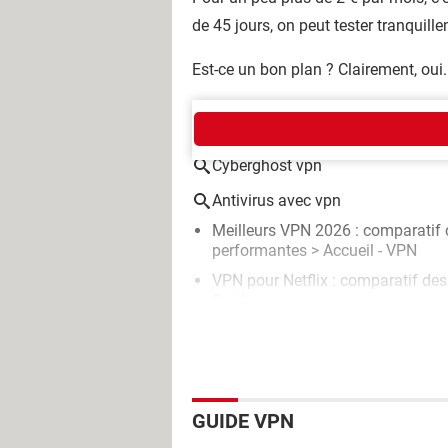
de 45 jours, on peut tester tranquill
Est-ce un bon plan ? Clairement, oui.
AUTOUR DU MÊME SUJET
Cyberghost vpn
Antivirus avec vpn
Meilleurs VPN 2026 : comparatif 
performantes
> Accueil - VPN
VPN pour Netflix : comparatif des
Guide
GUIDE VPN