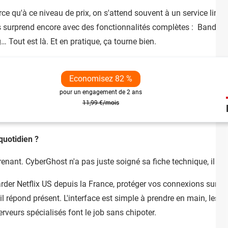
e qu'à ce niveau de prix, on s'attend souvent à un service limité
surprend encore avec des fonctionnalités complètes : Bande pas
… Tout est là. Et en pratique, ça tourne bien.
Economisez 82 %
pour un engagement de 2 ans
11,99 €/mois
quotidien ?
prenant. CyberGhost n'a pas juste soigné sa fiche technique, il a 
rder Netflix US depuis la France, protéger vos connexions sur d
l répond présent. L'interface est simple à prendre en main, les a
erveurs spécialisés font le job sans chipoter.