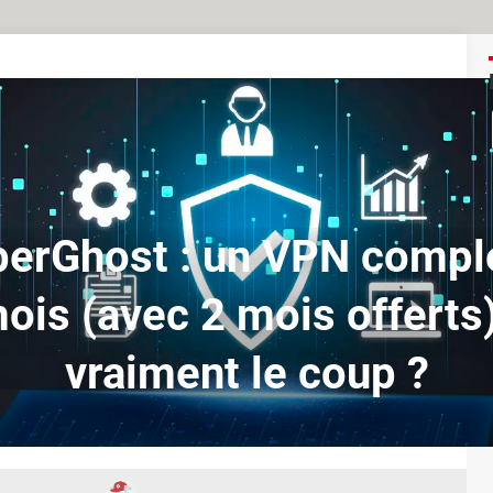
erGhost : un VPN compl
ois (avec 2 mois offerts)
vraiment le coup ?