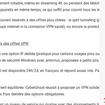
sement notable, même en streaming 4K ou pendant des télécharg
appareils en même temps, ce qui suffit pour couvrir tous les écr
vent réservés à des offres plus chères : le split tunneling (pour
 coupe internet si la connexion VPN saute), ou encore la protection a
ix des offres VPN
me une option IP dédiée (pratique pour certains usages pros ou 
e de sécurité Windows avec antivirus, proposées à petits prix.
ent est disponible 24h/24, en français, et répond assez vite. Pas 
ment équilibrée. CyberGhost réussit à proposer un VPN solide, co
es frais derrière des options obligatoires.
st un niveau de service qui rivalise avec des abonnements trois f