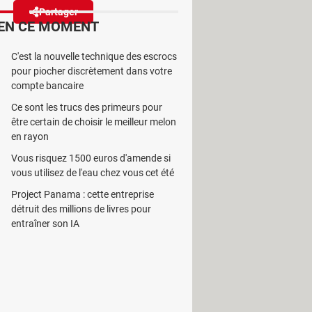
Partager
Réagir
EN CE MOMENT
C'est la nouvelle technique des escrocs
erGhost réussit ce pari en
pour piocher discrètement dans votre
 bande passante illimitée,
compte bancaire
r une offre qui fait
Ce sont les trucs des primeurs pour
être certain de choisir le meilleur melon
en rayon
Vous risquez 1500 euros d'amende si
vous utilisez de l'eau chez vous cet été
Project Panama : cette entreprise
détruit des millions de livres pour
entraîner son IA
y a celle de
CyberGhost
, qui se
t pour moins de 57 € au total. Ce