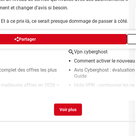
ement et changer d'avis si besoin.
 Et à ce prix-là, ce serait presque dommage de passer à côté.
Partager
Vpn cyberghost
Comment activer le nouveau 
complet des offres les plus
Avis Cyberghost : évaluation 
Guide
 meilleures offres en 2026
>
Hola VPN : contourner les re
Web
> Guide