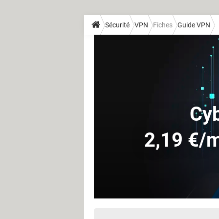
Sécurité
VPN
Fiches
Guide VPN
Cyb
2,19 €/m