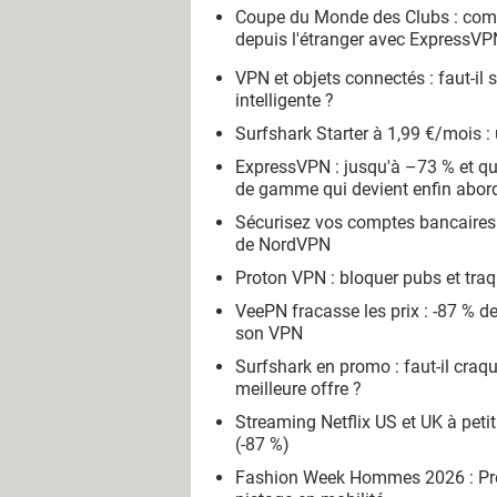
Coupe du Monde des Clubs : com
depuis l'étranger avec ExpressVP
VPN et objets connectés : faut-il
intelligente ?
Surfshark Starter à 1,99 €/mois : 
ExpressVPN : jusqu'à –73 % et qu
de gamme qui devient enfin abor
Sécurisez vos comptes bancaires à
de NordVPN
Proton VPN : bloquer pubs et traq
VeePN fracasse les prix : -87 % de
son VPN
Surfshark en promo : faut-il craq
meilleure offre ?
Streaming Netflix US et UK à petit
(-87 %)
Fashion Week Hommes 2026 : Prot