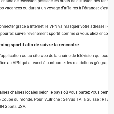
 chaîne de télévision possède les droits de diffusion des rencont
s vacances ou durant un voyage d'affaires à l'étranger, c'est es
nnecter grâce à Internet, le VPN va masquer votre adresse IP et r
 pourrez suivre l'évènement sportif comme si vous étiez encore 
ming sportif afin de suivre la rencontre
pplication ou au site web de la chaîne de télévision qui possèd
râce au VPN qui a réussi à contourner les restrictions géographi
rtaines chaînes locales selon le pays où vous partez vous permet
upe du monde. Pour l'Autriche : Servus TV, la Suisse : RTS, la
eIN Sports USA.