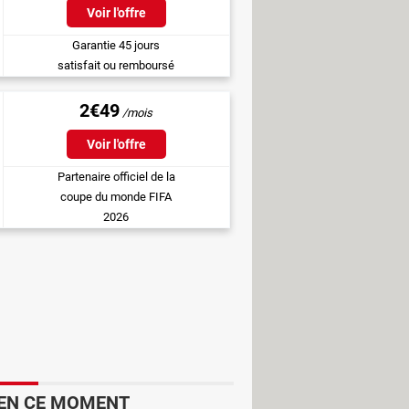
Voir l'offre
Garantie 45 jours
satisfait ou remboursé
2€49
Voir l'offre
Partenaire officiel de la
coupe du monde FIFA
2026
e déclenchent la passion de centaines
 des Nations, de la Copa America ou
Champions League qui est la reine des
blier les championnats nationaux
ue (Angleterre), la Série A (Italie)
EN CE MOMENT