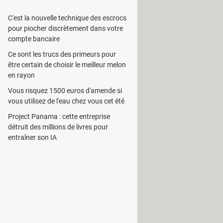
C'est la nouvelle technique des escrocs
pour piocher discrètement dans votre
ssales, obligeant les chaînes TV et
compte bancaire
chaînes gratuites telles que M6,
Ce sont les trucs des primeurs pour
sion, les chaînes payantes
être certain de choisir le meilleur melon
en rayon
Vous risquez 1500 euros d'amende si
vous utilisez de l'eau chez vous cet été
Project Panama : cette entreprise
détruit des millions de livres pour
entraîner son IA
majorité des chaînes de télévision
seigner sur les diffuseurs officiels
èdent les droits de diffusion de vos