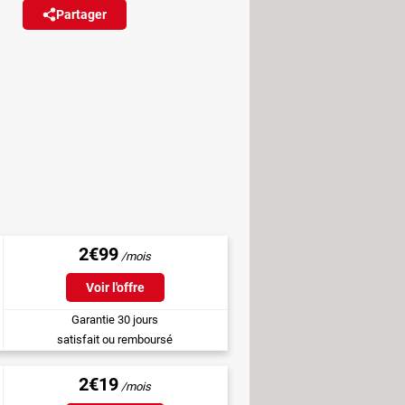
Partager
Réagir
uand ils sont en voyage à
2€99
Voir l'offre
Garantie 30 jours
satisfait ou remboursé
2€19