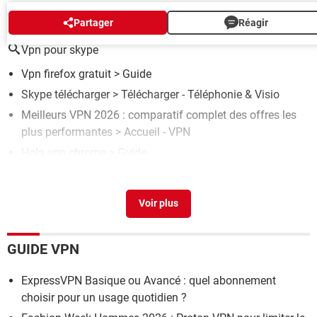
AUTOUR DU MÊME SUJET
Partager
Réagir
Vpn pour skype
Vpn firefox gratuit
> Guide
Skype télécharger
> Télécharger - Téléphonie & Visio
Meilleurs VPN 2026 : comparatif complet des offres les
plus performantes
> Accueil - VPN
Hola vpn chrome
> Guide
Netflix vpn
> Guide
GUIDE VPN
ExpressVPN Basique ou Avancé : quel abonnement
choisir pour un usage quotidien ?